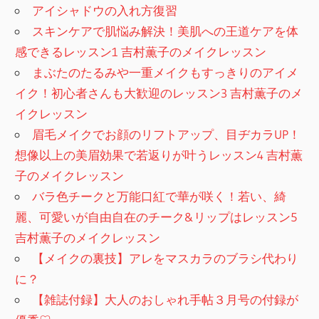
アイシャドウの入れ方復習
スキンケアで肌悩み解決！美肌への王道ケアを体
感できるレッスン1 吉村薫子のメイクレッスン
まぶたのたるみや一重メイクもすっきりのアイメ
イク！初心者さんも大歓迎のレッスン3 吉村薫子のメ
イクレッスン
眉毛メイクでお顔のリフトアップ、目ヂカラUP！
想像以上の美眉効果で若返りが叶うレッスン4 吉村薫
子のメイクレッスン
バラ色チークと万能口紅で華が咲く！若い、綺
麗、可愛いが自由自在のチーク&リップはレッスン5
吉村薫子のメイクレッスン
【メイクの裏技】アレをマスカラのブラシ代わり
に？
【雑誌付録】大人のおしゃれ手帖３月号の付録が