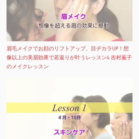
眉毛メイクでお顔のリフトアップ、目ヂカラUP！想
像以上の美眉効果で若返りが叶うレッスン4 吉村薫子
のメイクレッスン