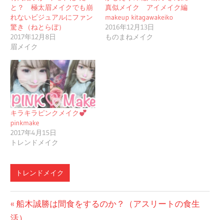
と？ 極太眉メイクでも崩
真似メイク アイメイク編
れないビジュアルにファン
makeup kitagawakeiko
驚き（ねとらぼ）
2016年12月13日
2017年12月8日
ものまねメイク
眉メイク
キラキラピンクメイク
pinkmake
2017年4月15日
トレンドメイク
トレンドメイク
投
前
船木誠勝は間食をするのか？（アスリートの食生
の
活）