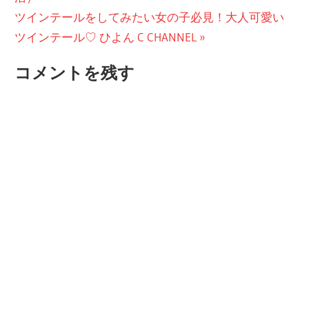
稿
次
投
ツインテールをしてみたい女の子必見！大人可愛い
ナ
の
稿:
ツインテール♡ ひよん C CHANNEL
ビ
投
コメントを残す
稿:
ゲ
ー
シ
ョ
ン