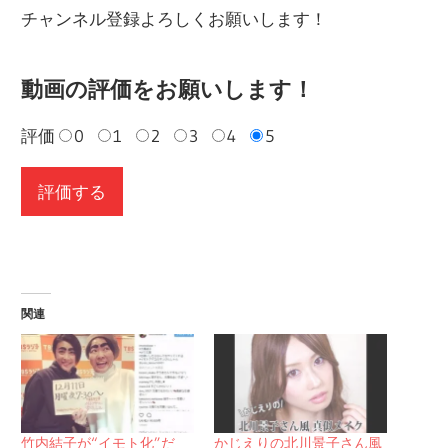
チャンネル登録よろしくお願いします！
動画の評価をお願いします！
評価
0
1
2
3
4
5
関連
竹内結子が“イモト化”だ
かじえりの北川景子さん風