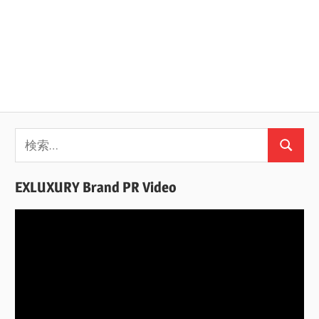
検
検
索:
索
EXLUXURY Brand PR Video
動
画
プ
レ
ー