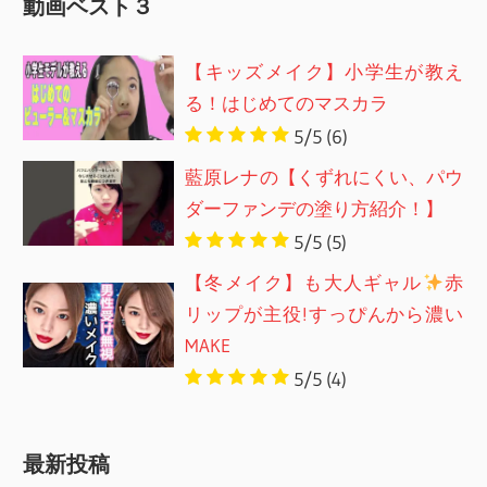
動画ベスト３
【キッズメイク】小学生が教え
る！はじめてのマスカラ
5/5
(6)
藍原レナの【くずれにくい、パウ
ダーファンデの塗り方紹介！】
5/5
(5)
【冬メイク】も大人ギャル
赤
リップが主役!すっぴんから濃い
MAKE
5/5
(4)
最新投稿