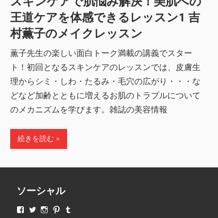
スキンケアで肌悩み解決！美肌への
王道ケアを体感できるレッスン1 吉
村薫子のメイクレッスン
薫子先生の楽しい面白トーク満載の講義でスター
ト！初回となるスキンケアのレッスンでは、皮膚生
理からシミ・しわ・たるみ・毛穴の広がり・・・な
どなど加齢とともに増えるお肌のトラブルについて
のメカニズムを学びます。雑誌の美容情報
続きを読む
ソーシャル
makeupjapan01
makeupjapan01
makeupjapan01
makeupjapan01
makeupjapan01
さ
さ
さ
さ
さ