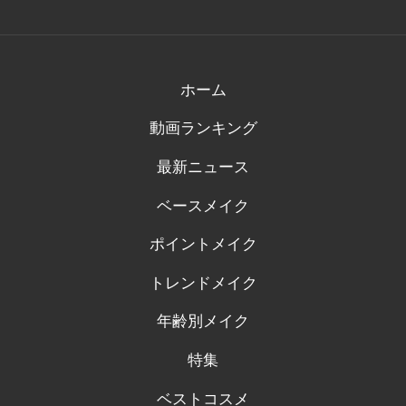
ん
ん
ん
ん
ん
の
の
の
の
の
プ
プ
プ
プ
プ
ロ
ロ
ロ
ロ
ロ
フ
フ
フ
フ
フ
ィ
ィ
ィ
ィ
ィ
ホーム
ー
ー
ー
ー
ー
ル
ル
ル
ル
ル
動画ランキング
を
を
を
を
を
Facebook
Twitter
Instagram
Pinterest
Tumblr
で
で
で
で
で
最新ニュース
表
表
表
表
表
示
示
示
示
示
ベースメイク
ポイントメイク
トレンドメイク
年齢別メイク
特集
ベストコスメ