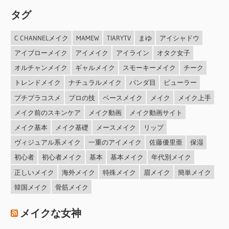
タグ
C CHANNELメイク
MAMEW
TIARYTV
まゆ
アイシャドウ
アイブローメイク
アイメイク
アイライン
オタク女子
オルチャンメイク
ギャルメイク
スモーキーメイク
チーク
トレンドメイク
ナチュラルメイク
パンダ目
ビューラー
プチプラコスメ
プロの技
ベースメイク
メイク
メイク上手
メイク前のスキンケア
メイク動画
メイク動画サイト
メイク基本
メイク基礎
メースメイク
リップ
ヴィジュアル系メイク
一重のアイメイク
佐藤優里亜
保湿
初心者
初心者メイク
基本
基本メイク
年代別メイク
正しいメイク
海外メイク
特殊メイク
眉メイク
簡単メイク
韓国メイク
骨筋メイク
メイクな女神