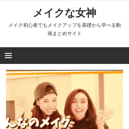
コ
メイクな女神
ン
テ
メイク初心者でもメイクアップを基礎から学べる動
ン
画まとめサイト
ツ
へ
ス
キ
ッ
プ