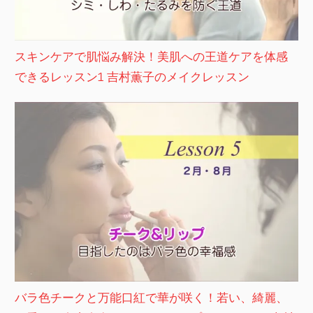
スキンケアで肌悩み解決！美肌への王道ケアを体感
できるレッスン1 吉村薫子のメイクレッスン
バラ色チークと万能口紅で華が咲く！若い、綺麗、