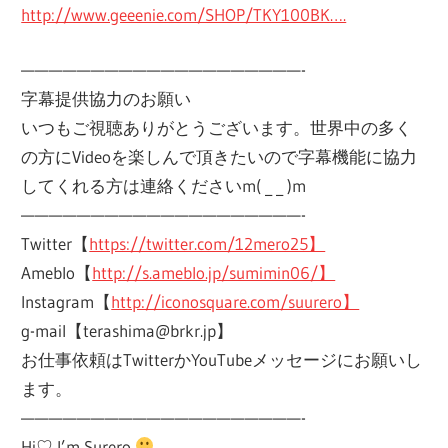
http://www.geeenie.com/SHOP/TKY100BK….
————————————————————-
字幕提供協力のお願い
いつもご視聴ありがとうございます。世界中の多く
の方にVideoを楽しんで頂きたいので字幕機能に協力
してくれる方は連絡くださいm( _ _ )m
————————————————————-
Twitter【
https://twitter.com/12mero25】
Ameblo【
http://s.ameblo.jp/sumimin06/】
Instagram【
http://iconosquare.com/suurero】
g-mail【terashima@brkr.jp】
お仕事依頼はTwitterかYouTubeメッセージにお願いし
ます。
————————————————————-
Hi♡ I’m Surero