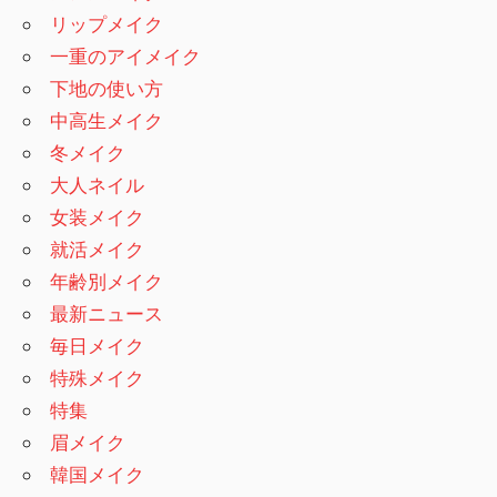
リップメイク
一重のアイメイク
下地の使い方
中高生メイク
冬メイク
大人ネイル
女装メイク
就活メイク
年齢別メイク
最新ニュース
毎日メイク
特殊メイク
特集
眉メイク
韓国メイク