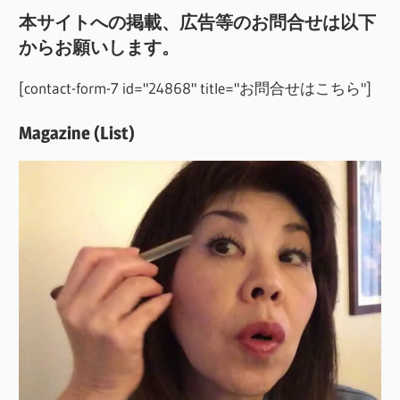
本サイトへの掲載、広告等のお問合せは以下
からお願いします。
[contact-form-7 id="24868" title="お問合せはこちら"]
Magazine (List)