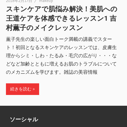
2018年2月17日
makeup
スキンケアで肌悩み解決！美肌への
王道ケアを体感できるレッスン1 吉
村薫子のメイクレッスン
薫子先生の楽しい面白トーク満載の講義でスター
ト！初回となるスキンケアのレッスンでは、皮膚生
理からシミ・しわ・たるみ・毛穴の広がり・・・な
どなど加齢とともに増えるお肌のトラブルについて
のメカニズムを学びます。雑誌の美容情報
続きを読む
ソーシャル