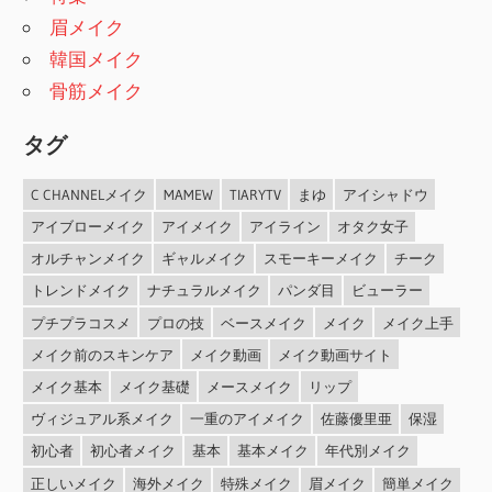
眉メイク
韓国メイク
骨筋メイク
タグ
C CHANNELメイク
MAMEW
TIARYTV
まゆ
アイシャドウ
アイブローメイク
アイメイク
アイライン
オタク女子
オルチャンメイク
ギャルメイク
スモーキーメイク
チーク
トレンドメイク
ナチュラルメイク
パンダ目
ビューラー
プチプラコスメ
プロの技
ベースメイク
メイク
メイク上手
メイク前のスキンケア
メイク動画
メイク動画サイト
メイク基本
メイク基礎
メースメイク
リップ
ヴィジュアル系メイク
一重のアイメイク
佐藤優里亜
保湿
初心者
初心者メイク
基本
基本メイク
年代別メイク
正しいメイク
海外メイク
特殊メイク
眉メイク
簡単メイク