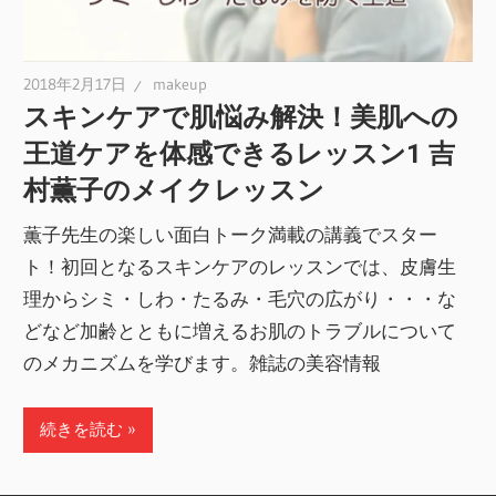
2018年2月17日
makeup
スキンケアで肌悩み解決！美肌への
王道ケアを体感できるレッスン1 吉
村薫子のメイクレッスン
薫子先生の楽しい面白トーク満載の講義でスター
ト！初回となるスキンケアのレッスンでは、皮膚生
理からシミ・しわ・たるみ・毛穴の広がり・・・な
どなど加齢とともに増えるお肌のトラブルについて
のメカニズムを学びます。雑誌の美容情報
続きを読む