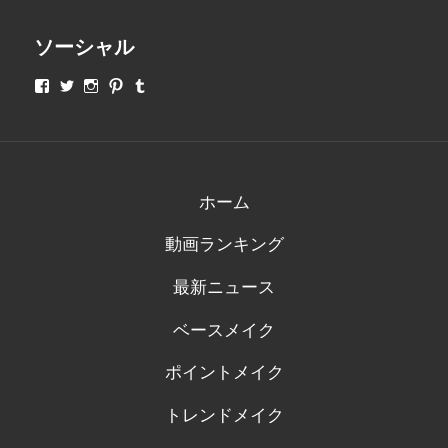
ソーシャル
makeupjapan01
makeupjapan01
makeupjapan01
makeupjapan01
makeupjapan01
さ
さ
さ
さ
さ
ん
ん
ん
ん
ん
の
の
の
の
の
プ
プ
プ
プ
プ
ロ
ロ
ロ
ロ
ロ
フ
フ
フ
フ
フ
ィ
ィ
ィ
ィ
ィ
ホーム
ー
ー
ー
ー
ー
ル
ル
ル
ル
ル
動画ランキング
を
を
を
を
を
Facebook
Twitter
Instagram
Pinterest
Tumblr
で
で
で
で
で
最新ニュース
表
表
表
表
表
示
示
示
示
示
ベースメイク
ポイントメイク
トレンドメイク