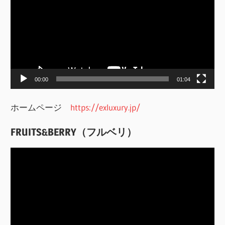
プ
レ
ー
ヤ
ー
00:00
01:04
ホームページ
https://exluxury.jp/
FRUITS&BERRY（フルベリ）
動
画
プ
レ
ー