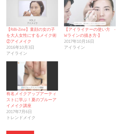
【RiBi-Zine】童顔の女の子
【アイライナーの使い方 -
を大人女性にするメイク術
Wラインの描き方-】
②アイメイク
2017年10月16日
2016年10月3日
アイライン
アイライン
有名メイクアップアーティ
ストに学ぶ！夏のブルーア
イメイク講座
2017年7月6日
トレンドメイク