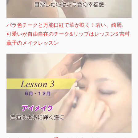
バラ色チークと万能口紅で華が咲く！若い、綺麗、
可愛いが自由自在のチーク&リップはレッスン5 吉村
薫子のメイクレッスン