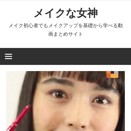
コ
メイクな女神
ン
テ
メイク初心者でもメイクアップを基礎から学べる動
ン
画まとめサイト
ツ
へ
ス
キ
ッ
プ