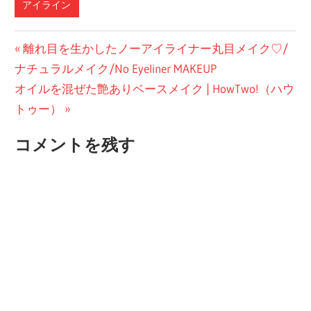
アイライン
投
前
離れ目を生かしたノーアイライナー丸目メイク♡/
の
ナチュラルメイク/No Eyeliner MAKEUP
稿
次
投
オイルを混ぜた艶ありベースメイク | HowTwo!（ハウ
ナ
の
稿:
トゥー）
ビ
投
コメントを残す
稿:
ゲ
ー
シ
ョ
ン