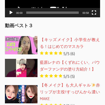
ヤ
ー
00:00
00:58
動画ベスト３
【キッズメイク】小学生が教え
る！はじめてのマスカラ
5/5
(6)
藍原レナの【くずれにくい、パウ
ダーファンデの塗り方紹介！】
5/5
(5)
【冬メイク】も大人ギャル
赤
リップが主役!すっぴんから濃い
MAKE