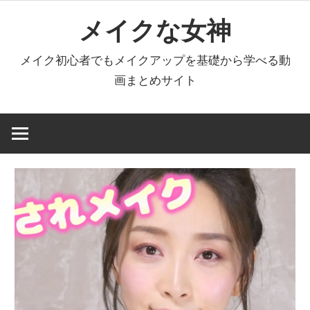
コ
メイクな女神
ン
テ
メイク初心者でもメイクアップを基礎から学べる動
ン
画まとめサイト
ツ
へ
ス
キ
ッ
プ