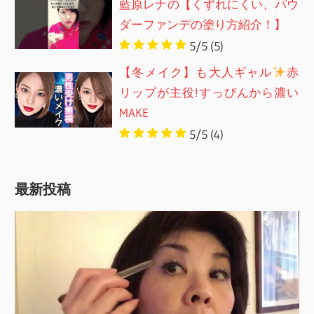
藍原レナの【くずれにくい、パウ
ダーファンデの塗り方紹介！】
5/5
(5)
【冬メイク】も大人ギャル
赤
リップが主役!すっぴんから濃い
MAKE
5/5
(4)
最新投稿