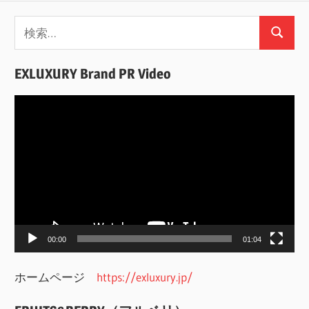
検
検
索:
索
EXLUXURY Brand PR Video
動
画
プ
レ
ー
ヤ
ー
00:00
01:04
ホームページ
https://exluxury.jp/