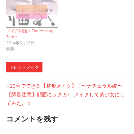
メイク用語 / The Makeup
Terms
2014年5月15日
特集
トレンドメイク
投
前
10分でできる【整形メイク】！〜ナチュラル編〜
次
の
【閲覧注意】顔面にラクガk…メイクして美少女にし
稿
の
投
てみた。
ナ
投
稿:
コメントを残す
ビ
稿:
ゲ