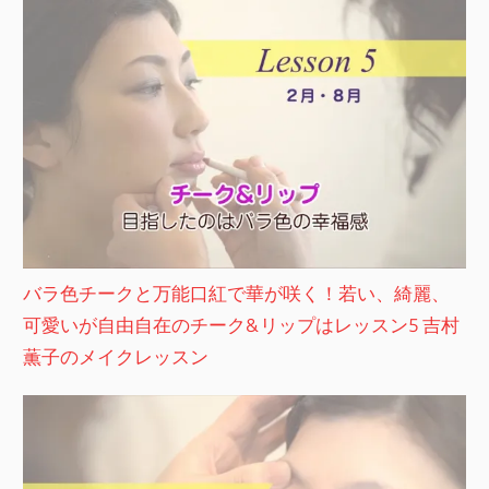
バラ色チークと万能口紅で華が咲く！若い、綺麗、
可愛いが自由自在のチーク&リップはレッスン5 吉村
薫子のメイクレッスン