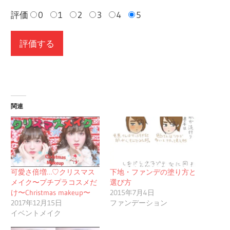
評価
0
1
2
3
4
5
関連
可愛さ倍増…♡クリスマス
下地・ファンデの塗り方と
メイク〜プチプラコスメだ
選び方
け〜Christmas makeup〜
2015年7月4日
2017年12月15日
ファンデーション
イベントメイク