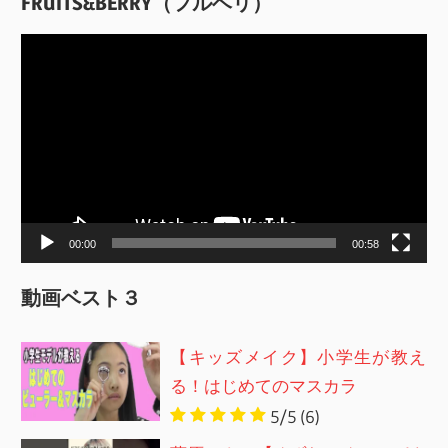
FRUITS&BERRY（フルベリ）
動
画
プ
レ
ー
ヤ
ー
00:00
00:58
動画ベスト３
【キッズメイク】小学生が教え
る！はじめてのマスカラ
5/5
(6)