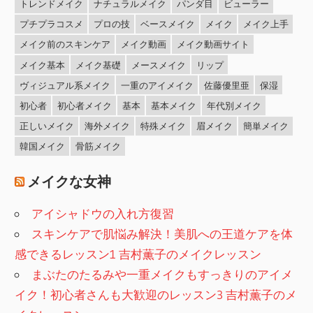
トレンドメイク
ナチュラルメイク
パンダ目
ビューラー
プチプラコスメ
プロの技
ベースメイク
メイク
メイク上手
メイク前のスキンケア
メイク動画
メイク動画サイト
メイク基本
メイク基礎
メースメイク
リップ
ヴィジュアル系メイク
一重のアイメイク
佐藤優里亜
保湿
初心者
初心者メイク
基本
基本メイク
年代別メイク
正しいメイク
海外メイク
特殊メイク
眉メイク
簡単メイク
韓国メイク
骨筋メイク
メイクな女神
アイシャドウの入れ方復習
スキンケアで肌悩み解決！美肌への王道ケアを体
感できるレッスン1 吉村薫子のメイクレッスン
まぶたのたるみや一重メイクもすっきりのアイメ
イク！初心者さんも大歓迎のレッスン3 吉村薫子のメ