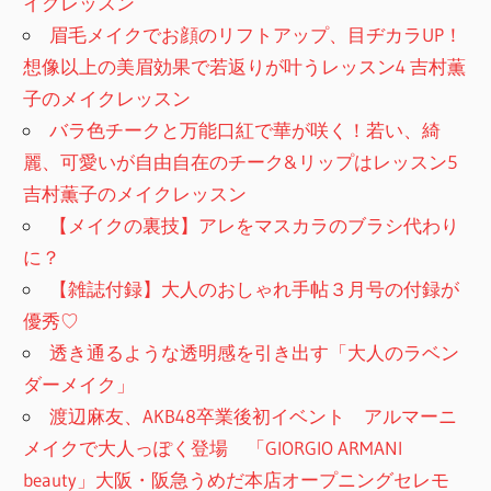
イクレッスン
眉毛メイクでお顔のリフトアップ、目ヂカラUP！
想像以上の美眉効果で若返りが叶うレッスン4 吉村薫
子のメイクレッスン
バラ色チークと万能口紅で華が咲く！若い、綺
麗、可愛いが自由自在のチーク&リップはレッスン5
吉村薫子のメイクレッスン
【メイクの裏技】アレをマスカラのブラシ代わり
に？
【雑誌付録】大人のおしゃれ手帖３月号の付録が
優秀♡
透き通るような透明感を引き出す「大人のラベン
ダーメイク」
渡辺麻友、AKB48卒業後初イベント アルマーニ
メイクで大人っぽく登場 「GIORGIO ARMANI
beauty」大阪・阪急うめだ本店オープニングセレモ