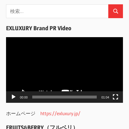
検
検
索:
索
EXLUXURY Brand PR Video
動
画
プ
レ
ー
ヤ
ー
00:00
01:04
ホームページ
https://exluxury.jp/
FRUITS&BERRY（フルベリ）