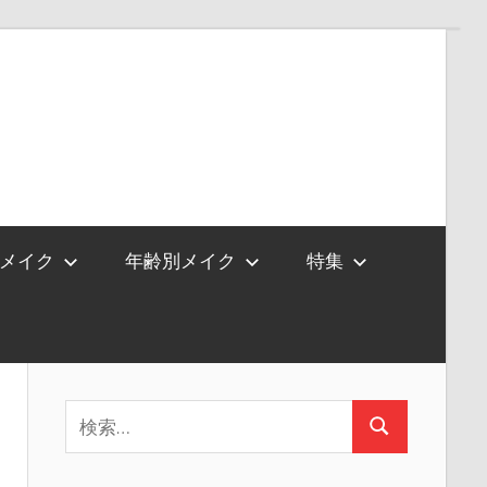
メイク
年齢別メイク
特集
検
検
索:
索