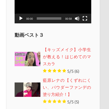
レ
ー
ヤ
00:00
00:58
ー
動画ベスト３
【キッズメイク】小学生
が教える！はじめてのマ
スカラ
5/5
(6)
藍原レナの【くずれにく
い、パウダーファンデの
塗り方紹介！】
5/5
(5)