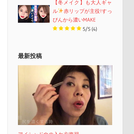
【冬メイク】も大人ギャ
ル
赤リップが主役!すっ
ぴんから濃いMAKE
5/5
(4)
最新投稿