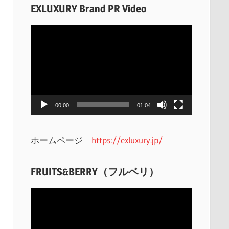
EXLUXURY Brand PR Video
動
画
プ
レ
ー
ヤ
00:00
01:04
ー
ホームページ
https://exluxury.jp/
FRUITS&BERRY（フルベリ）
動
画
プ