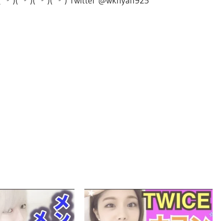
 ˙³˙)( ˙³˙) Twitter @wknyan925