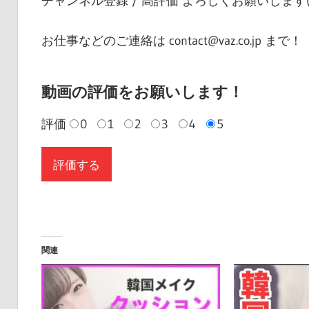
チャンネル登録 / 高評価 よろしくお願いします( ˙³˙)( ˙³˙)(
お仕事などのご連絡は contact@vaz.co.jp まで！
動画の評価をお願いします！
評価
0
1
2
3
4
5
関連