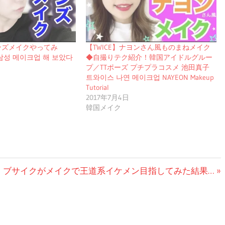
ンズメイクやってみ
【TWICE】ナヨンさん風ものまねメイク
남성 메이크업 해 보았다
◆自撮りテク紹介！韓国アイドルグルー
プ／TTポーズ プチプラコスメ 池田真子
트와이스 나연 메이크업 NAYEON Makeup
Tutorial
2017年7月4日
韓国メイク
次
ブサイクがメイクで王道系イケメン目指してみた結果…
の
投
稿: