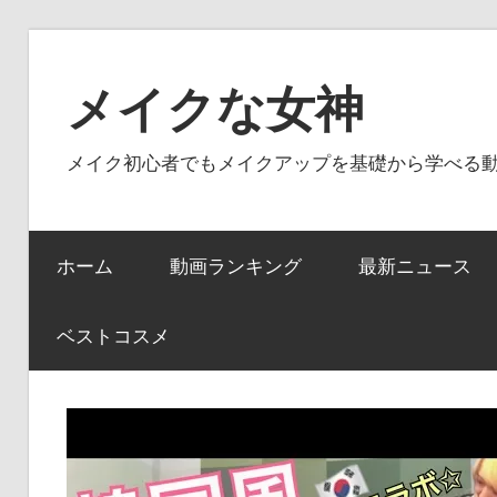
コ
ン
メイクな女神
テ
ン
メイク初心者でもメイクアップを基礎から学べる
ツ
へ
ス
ホーム
動画ランキング
最新ニュース
キ
ッ
プ
ベストコスメ