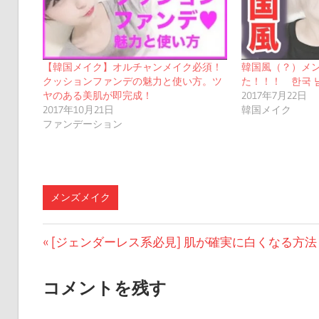
【韓国メイク】オルチャンメイク必須！
韓国風（？）メ
クッションファンデの魅力と使い方。ツ
た！！！ 한국 
ヤのある美肌が即完成！
2017年7月22日
2017年10月21日
韓国メイク
ファンデーション
メンズメイク
投
前
[ジェンダーレス系必見] 肌が確実に白くなる方法
の
稿
投
コメントを残す
ナ
稿: