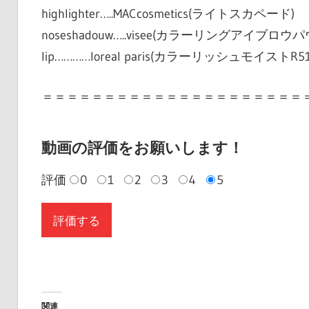
highlighter…..MACcosmetics(ライトスカペード)
noseshadouw…..visee(カラーリングアイブロウパウ
lip…………loreal paris(カラーリッシュモイス
＝＝＝＝＝＝＝＝＝＝＝＝＝＝＝＝＝＝＝＝＝
動画の評価をお願いします！
評価
0
1
2
3
4
5
関連