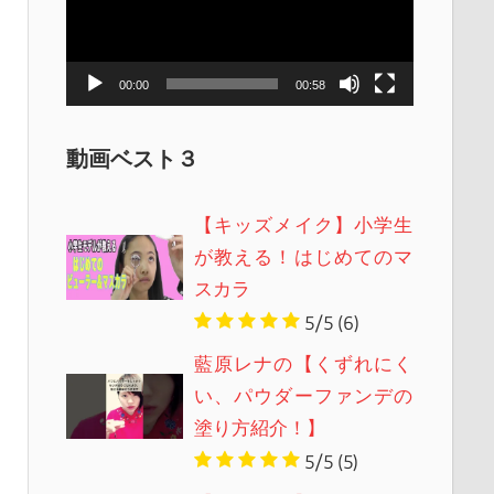
レ
ー
ヤ
00:00
00:58
ー
動画ベスト３
【キッズメイク】小学生
が教える！はじめてのマ
スカラ
5/5
(6)
藍原レナの【くずれにく
い、パウダーファンデの
塗り方紹介！】
5/5
(5)