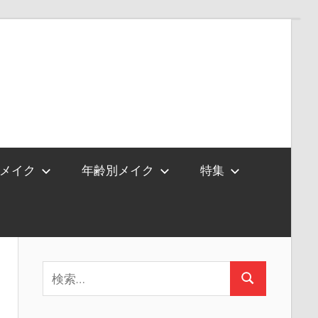
メイク
年齢別メイク
特集
検
検
索:
索