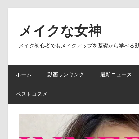
コ
ン
メイクな女神
テ
ン
メイク初心者でもメイクアップを基礎から学べる
ツ
へ
ス
ホーム
動画ランキング
最新ニュース
キ
ッ
プ
ベストコスメ