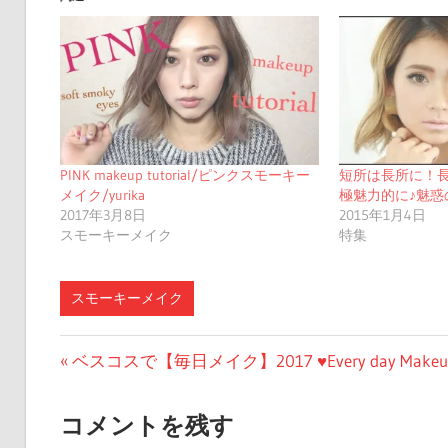
PINK makeup tutorial/ピンクスモーキー
短所は長所に！
メイク/yurika
極魅力的に♪魅惑
2017年3月8日
2015年1月4日
スモーキーメイク
特集
スモーキーメイク
投
前
ベスコスで【毎日メイク】2017 ♥Every day Makeu
の
稿
投
コメントを残す
ナ
稿: