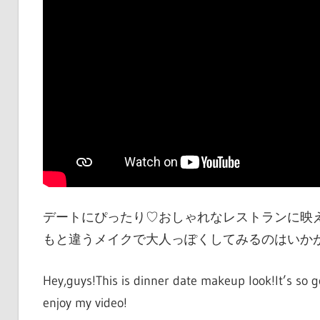
デートにぴったり♡おしゃれなレストランに映
もと違うメイクで大人っぽくしてみるのはいか
Hey,guys!This is dinner date makeup look!It’s so go
enjoy my video!