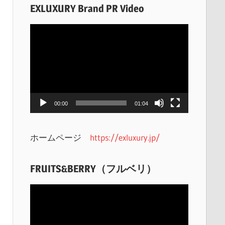
EXLUXURY Brand PR Video
動
画
プ
レ
ー
ヤ
00:00
01:04
ー
ホームページ
https://exluxury.jp/
FRUITS&BERRY（フルベリ）
動
画
プ