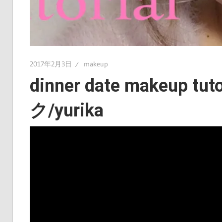
2017年2月3日
makeup
dinner date makeup
ク/yurika