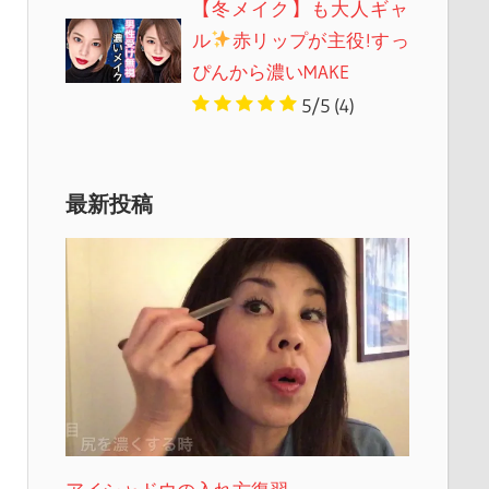
【冬メイク】も大人ギャ
ル
赤リップが主役!すっ
ぴんから濃いMAKE
5/5
(4)
最新投稿