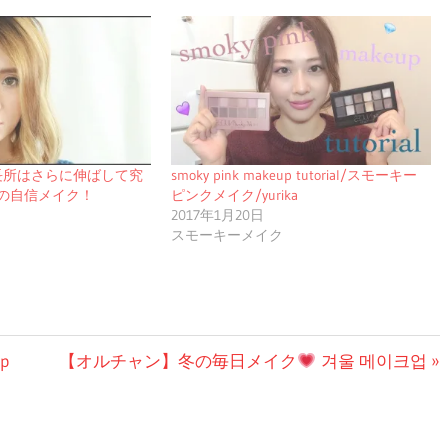
長所はさらに伸ばして究
smoky pink makeup tutorial/スモーキー
の自信メイク！
ピンクメイク/yurika
2017年1月20日
スモーキーメイク
次
p
【オルチャン】冬の毎日メイク
겨울 메이크업
の
投
稿: