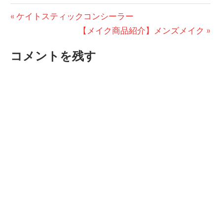
投
前
ケイトスティックコンシーラー
の
次
【メイク商品紹介】メンズメイク
稿
投
の
ナ
コメントを残す
稿:
投
ビ
稿:
ゲ
ー
シ
ョ
ン