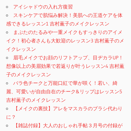
アイシャドウの入れ方復習
スキンケアで肌悩み解決！美肌への王道ケアを体
感できるレッスン1 吉村薫子のメイクレッスン
まぶたのたるみや一重メイクもすっきりのアイメ
イク！初心者さんも大歓迎のレッスン3 吉村薫子のメ
イクレッスン
眉毛メイクでお顔のリフトアップ、目ヂカラUP！
想像以上の美眉効果で若返りが叶うレッスン4 吉村薫
子のメイクレッスン
バラ色チークと万能口紅で華が咲く！若い、綺
麗、可愛いが自由自在のチーク&リップはレッスン5
吉村薫子のメイクレッスン
【メイクの裏技】アレをマスカラのブラシ代わり
に？
【雑誌付録】大人のおしゃれ手帖３月号の付録が