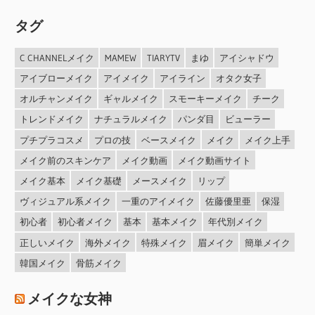
タグ
C CHANNELメイク
MAMEW
TIARYTV
まゆ
アイシャドウ
アイブローメイク
アイメイク
アイライン
オタク女子
オルチャンメイク
ギャルメイク
スモーキーメイク
チーク
トレンドメイク
ナチュラルメイク
パンダ目
ビューラー
プチプラコスメ
プロの技
ベースメイク
メイク
メイク上手
メイク前のスキンケア
メイク動画
メイク動画サイト
メイク基本
メイク基礎
メースメイク
リップ
ヴィジュアル系メイク
一重のアイメイク
佐藤優里亜
保湿
初心者
初心者メイク
基本
基本メイク
年代別メイク
正しいメイク
海外メイク
特殊メイク
眉メイク
簡単メイク
韓国メイク
骨筋メイク
メイクな女神