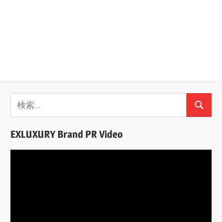
検
検
索:
索
EXLUXURY Brand PR Video
動
画
プ
レ
ー