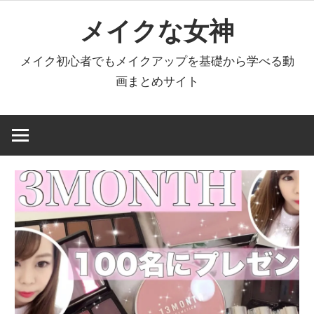
コ
メイクな女神
ン
テ
メイク初心者でもメイクアップを基礎から学べる動
ン
画まとめサイト
ツ
へ
ス
キ
ッ
プ