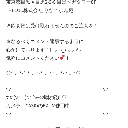
東京都目黒区目黒2-9-6 目黒ベガタワー8F
THECOO株式会社 りなてぃん宛
※飲食物は受け取れませんのでご注意を！
※なるべくコメント返事するように
心かけております！( ⸝⸝⸝•_•⸝⸝⸝ )♡︎
気軽にコメントください
！
♡*:.｡.:*･ﾟ.*:.｡.:*･*:.｡.:*.*:.｡.:*･*:.｡.­­­­­­­­­­­­­­:*♡
୨୧┈┈┈┈┈┈┈┈┈┈┈┈┈┈┈┈┈┈┈୨୧
❣ ଘ(੭*ˊᵕˋ)੭*.°➳♡機材紹介♡
カメラ CASIOのEXILM使用中
୨୧┈┈┈┈┈┈┈┈┈┈┈┈┈┈┈┈┈┈┈୨୧