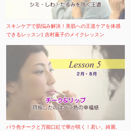
スキンケアで肌悩み解決！美肌への王道ケアを体感
できるレッスン1 吉村薫子のメイクレッスン
バラ色チークと万能口紅で華が咲く！若い、綺麗、