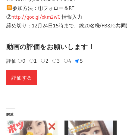
参加方法：①フォロー＆RT
②
http://goo.gl/xkm2WC
情報入力
締め切り：12月24日15時まで、総20名様(FB&IG共同)
動画の評価をお願いします！
評価
0
1
2
3
4
5
関連