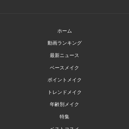
さ
さ
さ
さ
さ
ん
ん
ん
ん
ん
の
の
の
の
の
プ
プ
プ
プ
プ
ロ
ロ
ロ
ロ
ロ
フ
フ
フ
フ
フ
ィ
ィ
ィ
ィ
ィ
ホーム
ー
ー
ー
ー
ー
ル
ル
ル
ル
ル
動画ランキング
を
を
を
を
を
Facebook
Twitter
Instagram
Pinterest
Tumblr
で
で
で
で
で
最新ニュース
表
表
表
表
表
示
示
示
示
示
ベースメイク
ポイントメイク
トレンドメイク
年齢別メイク
特集
ベストコスメ