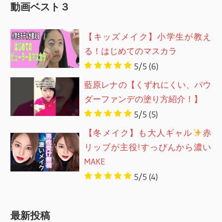
動画ベスト３
【キッズメイク】小学生が教え
る！はじめてのマスカラ
5/5
(6)
藍原レナの【くずれにくい、パウ
ダーファンデの塗り方紹介！】
5/5
(5)
【冬メイク】も大人ギャル
赤
リップが主役!すっぴんから濃い
MAKE
5/5
(4)
最新投稿