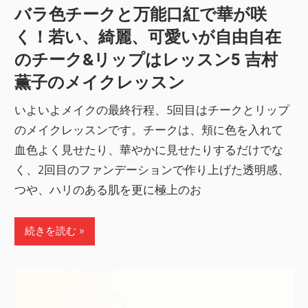
バラ色チークと万能口紅で華が咲
く！若い、綺麗、可愛いが自由自在
のチーク&リップはレッスン5 吉村
薫子のメイクレッスン
いよいよメイクの最終行程、5回目はチークとリップ
のメイクレッスンです。チークは、頬に色を入れて
血色よく見せたり、華やかに見せたりするだけでな
く、2回目のファンデーションで作り上げた透明感、
つや、ハリのある肌を更に極上のお
続きを読む