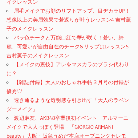
イクレッスン
眉毛メイクでお顔のリフトアップ、目ヂカラUP！
想像以上の美眉効果で若返りが叶うレッスン4 吉村薫
子のメイクレッスン
バラ色チークと万能口紅で華が咲く！若い、綺
麗、可愛いが自由自在のチーク&リップはレッスン5
吉村薫子のメイクレッスン
【メイクの裏技】アレをマスカラのブラシ代わり
に？
【雑誌付録】大人のおしゃれ手帖３月号の付録が
優秀♡
透き通るような透明感を引き出す「大人のラベン
ダーメイク」
渡辺麻友、AKB48卒業後初イベント アルマーニ
メイクで大人っぽく登場 「GIORGIO ARMANI
beauty」大阪・阪急うめだ本店オープニングセレモ