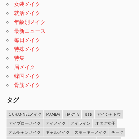
女装メイク
就活メイク
年齢別メイク
最新ニュース
毎日メイク
特殊メイク
特集
眉メイク
韓国メイク
骨筋メイク
タグ
C CHANNELメイク
MAMEW
TIARYTV
まゆ
アイシャドウ
アイブローメイク
アイメイク
アイライン
オタク女子
オルチャンメイク
ギャルメイク
スモーキーメイク
チーク