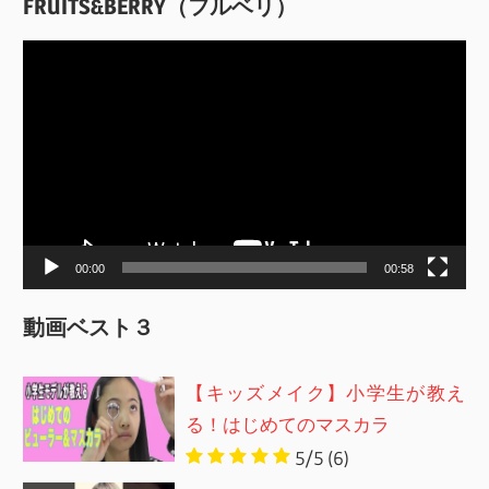
FRUITS&BERRY（フルベリ）
動
画
プ
レ
ー
ヤ
ー
00:00
00:58
動画ベスト３
【キッズメイク】小学生が教え
る！はじめてのマスカラ
5/5
(6)