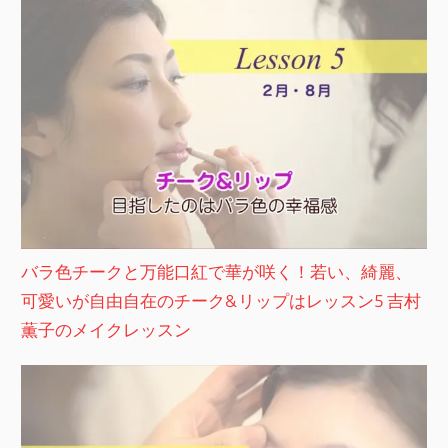
バラ色チークと万能口紅で華が咲く！若い、綺麗、
可愛いが自由自在のチーク&リップはレッスン5 吉村
薫子のメイクレッスン