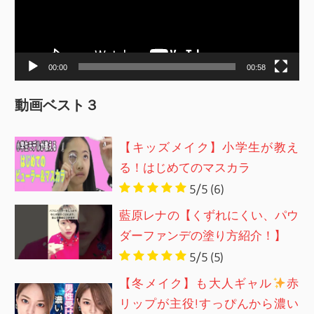
ー
ヤ
ー
00:00
00:58
動画ベスト３
【キッズメイク】小学生が教え
る！はじめてのマスカラ
5/5
(6)
藍原レナの【くずれにくい、パウ
ダーファンデの塗り方紹介！】
5/5
(5)
【冬メイク】も大人ギャル
赤
リップが主役!すっぴんから濃い