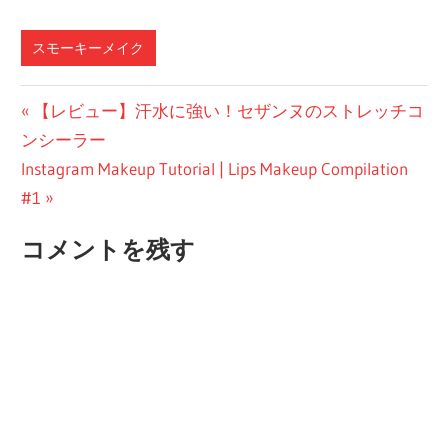
スモーキーメイク
投
前
【レビュー】汗水に強い！セザンヌのストレッチコ
の
ンシーラー
稿
次
投
Instagram Makeup Tutorial | Lips Makeup Compilation
ナ
の
稿:
#1
ビ
投
コメントを残す
稿:
ゲ
ー
シ
ョ
ン