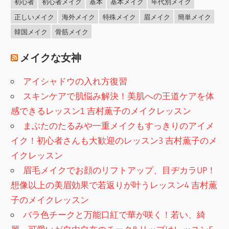
初心者
初心者メイク
基本
基本メイク
年代別メイク
正しいメイク
海外メイク
特殊メイク
眉メイク
簡単メイク
韓国メイク
骨筋メイク
メイクな女神
アイシャドウの入れ方復習
スキンケアで肌悩み解決！美肌への王道ケアを体
感できるレッスン1 吉村薫子のメイクレッスン
まぶたのたるみや一重メイクもすっきりのアイメ
イク！初心者さんも大歓迎のレッスン3 吉村薫子のメ
イクレッスン
眉毛メイクでお顔のリフトアップ、目ヂカラUP！
想像以上の美眉効果で若返りが叶うレッスン4 吉村薫
子のメイクレッスン
バラ色チークと万能口紅で華が咲く！若い、綺