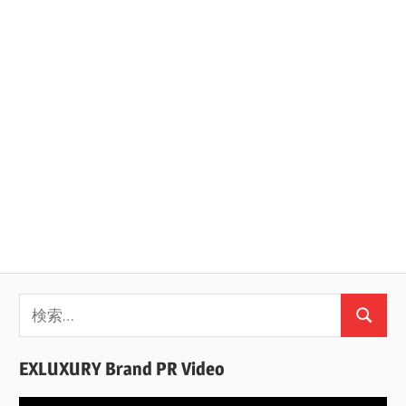
検
検
索:
索
EXLUXURY Brand PR Video