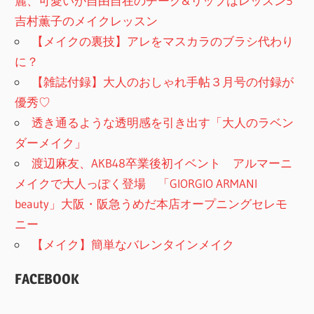
麗、可愛いが自由自在のチーク&リップはレッスン5
吉村薫子のメイクレッスン
【メイクの裏技】アレをマスカラのブラシ代わり
に？
【雑誌付録】大人のおしゃれ手帖３月号の付録が
優秀♡
透き通るような透明感を引き出す「大人のラベン
ダーメイク」
渡辺麻友、AKB48卒業後初イベント アルマーニ
メイクで大人っぽく登場 「GIORGIO ARMANI
beauty」大阪・阪急うめだ本店オープニングセレモ
ニー
【メイク】簡単なバレンタインメイク
FACEBOOK