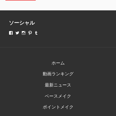
ソーシャル
makeupjapan01
makeupjapan01
makeupjapan01
makeupjapan01
makeupjapan01
さ
さ
さ
さ
さ
ん
ん
ん
ん
ん
の
の
の
の
の
プ
プ
プ
プ
プ
ロ
ロ
ロ
ロ
ロ
フ
フ
フ
フ
フ
ィ
ィ
ィ
ィ
ィ
ホーム
ー
ー
ー
ー
ー
ル
ル
ル
ル
ル
動画ランキング
を
を
を
を
を
Facebook
Twitter
Instagram
Pinterest
Tumblr
で
で
で
で
で
最新ニュース
表
表
表
表
表
示
示
示
示
示
ベースメイク
ポイントメイク