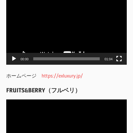
動
画
プ
レ
ー
ヤ
ー
00:00
01:04
ホームページ
https://exluxury.jp/
FRUITS&BERRY（フルベリ）
動
画
プ
レ