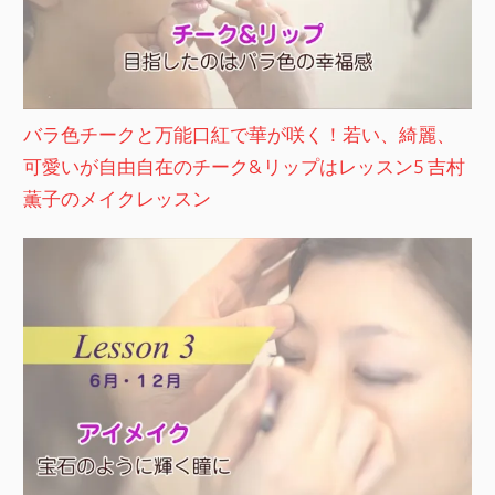
バラ色チークと万能口紅で華が咲く！若い、綺麗、
可愛いが自由自在のチーク&リップはレッスン5 吉村
薫子のメイクレッスン