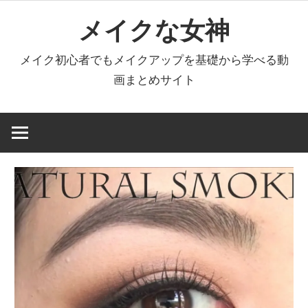
コ
メイクな女神
ン
テ
メイク初心者でもメイクアップを基礎から学べる動
ン
画まとめサイト
ツ
へ
ス
キ
ッ
プ