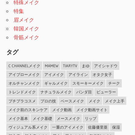
特殊メイク
特集
眉メイク
韓国メイク
骨筋メイク
タグ
C CHANNELメイク
MAMEW
TIARYTV
まゆ
アイシャドウ
アイブローメイク
アイメイク
アイライン
オタク女子
オルチャンメイク
ギャルメイク
スモーキーメイク
チーク
トレンドメイク
ナチュラルメイク
パンダ目
ビューラー
プチプラコスメ
プロの技
ベースメイク
メイク
メイク上手
メイク前のスキンケア
メイク動画
メイク動画サイト
メイク基本
メイク基礎
メースメイク
リップ
ヴィジュアル系メイク
一重のアイメイク
佐藤優里亜
保湿