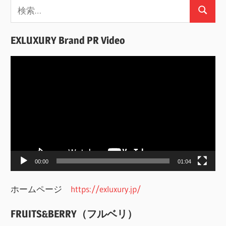
検
検
索:
索
EXLUXURY Brand PR Video
動
画
プ
レ
ー
ヤ
ー
00:00
01:04
ホームページ
https://exluxury.jp/
FRUITS&BERRY（フルベリ）