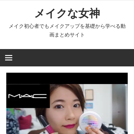
コ
メイクな女神
ン
テ
メイク初心者でもメイクアップを基礎から学べる動
ン
画まとめサイト
ツ
へ
ス
キ
ッ
プ