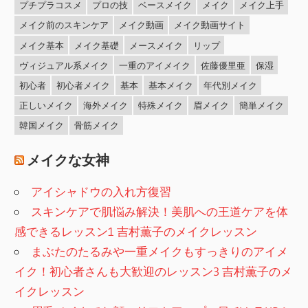
プチプラコスメ
プロの技
ベースメイク
メイク
メイク上手
メイク前のスキンケア
メイク動画
メイク動画サイト
メイク基本
メイク基礎
メースメイク
リップ
ヴィジュアル系メイク
一重のアイメイク
佐藤優里亜
保湿
初心者
初心者メイク
基本
基本メイク
年代別メイク
正しいメイク
海外メイク
特殊メイク
眉メイク
簡単メイク
韓国メイク
骨筋メイク
メイクな女神
アイシャドウの入れ方復習
スキンケアで肌悩み解決！美肌への王道ケアを体
感できるレッスン1 吉村薫子のメイクレッスン
まぶたのたるみや一重メイクもすっきりのアイメ
イク！初心者さんも大歓迎のレッスン3 吉村薫子のメ
イクレッスン