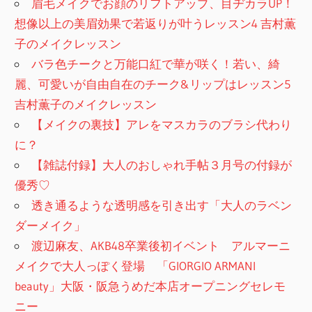
眉毛メイクでお顔のリフトアップ、目ヂカラUP！
想像以上の美眉効果で若返りが叶うレッスン4 吉村薫
子のメイクレッスン
バラ色チークと万能口紅で華が咲く！若い、綺
麗、可愛いが自由自在のチーク&リップはレッスン5
吉村薫子のメイクレッスン
【メイクの裏技】アレをマスカラのブラシ代わり
に？
【雑誌付録】大人のおしゃれ手帖３月号の付録が
優秀♡
透き通るような透明感を引き出す「大人のラベン
ダーメイク」
渡辺麻友、AKB48卒業後初イベント アルマーニ
メイクで大人っぽく登場 「GIORGIO ARMANI
beauty」大阪・阪急うめだ本店オープニングセレモ
ニー