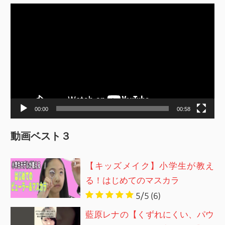
動
画
プ
レ
ー
ヤ
ー
00:00
00:58
動画ベスト３
【キッズメイク】小学生が教え
る！はじめてのマスカラ
5/5
(6)
藍原レナの【くずれにくい、パウ