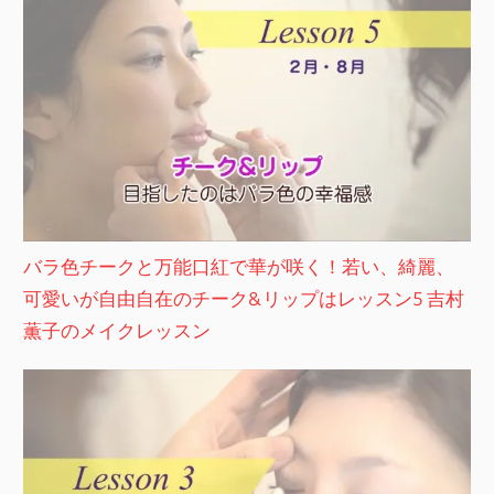
バラ色チークと万能口紅で華が咲く！若い、綺麗、
可愛いが自由自在のチーク&リップはレッスン5 吉村
薫子のメイクレッスン