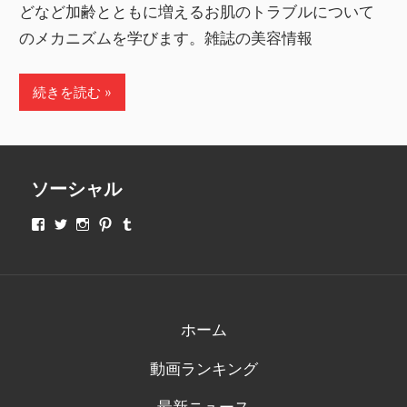
どなど加齢とともに増えるお肌のトラブルについて
のメカニズムを学びます。雑誌の美容情報
続きを読む
ソーシャル
makeupjapan01
makeupjapan01
makeupjapan01
makeupjapan01
makeupjapan01
さ
さ
さ
さ
さ
ん
ん
ん
ん
ん
の
の
の
の
の
プ
プ
プ
プ
プ
ロ
ロ
ロ
ロ
ロ
フ
フ
フ
フ
フ
ィ
ィ
ィ
ィ
ィ
ホーム
ー
ー
ー
ー
ー
ル
ル
ル
ル
ル
動画ランキング
を
を
を
を
を
Facebook
Twitter
Instagram
Pinterest
Tumblr
で
で
で
で
で
最新ニュース