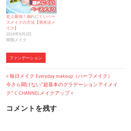
史上最強！崩れにくいベー
スメイクの方法【潜水法メ
イク】
2016年8月2日
韓国メイク
ファンデーション
投
前
毎日メイク Everyday makeup（ハーフメイク）
次
の
今さら聞けない”超基本のグラデーションアイメイ
稿
の
投
ク” C CHANNELメイクアップ
ナ
投
稿:
コメントを残す
ビ
稿:
ゲ