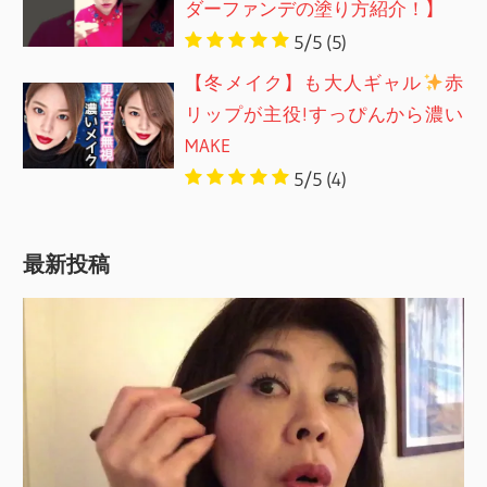
ダーファンデの塗り方紹介！】
5/5
(5)
【冬メイク】も大人ギャル
赤
リップが主役!すっぴんから濃い
MAKE
5/5
(4)
最新投稿