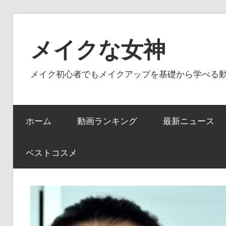
コ
ン
メイクな女神
テ
ン
メイク初心者でもメイクアップを基礎から学べる
ツ
へ
ス
ホーム
動画ランキング
最新ニュース
キ
ッ
プ
ベストコスメ