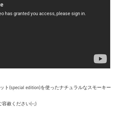
pecial edition)を使ったナチュラルなスモーキー
赦ください(–;)