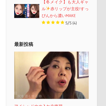
【冬メイク】も大人ギャ
ル
赤リップが主役!すっ
ぴんから濃いMAKE
5/5
(4)
最新投稿