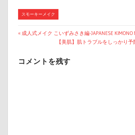
スモーキーメイク
投
前
成人式メイク こいずみさき編-JAPANESE KIMONO M
の
次
【美肌】肌トラブルをしっかり予防
稿
投
の
ナ
稿:
投
コメントを残す
ビ
稿:
ゲ
ー
シ
ョ
ン