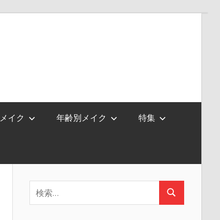
メイク
年齢別メイク
特集
検
検
索:
索