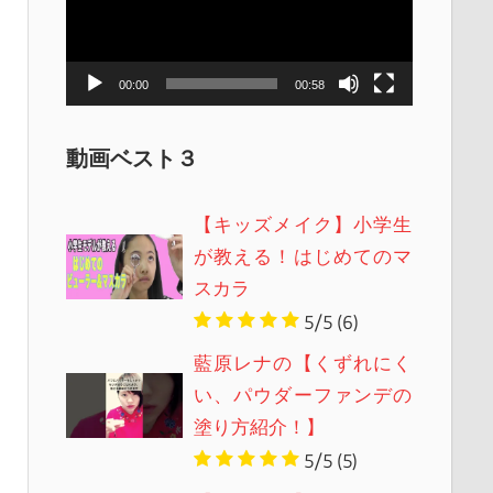
レ
ー
ヤ
00:00
00:58
ー
動画ベスト３
【キッズメイク】小学生
が教える！はじめてのマ
スカラ
5/5
(6)
藍原レナの【くずれにく
い、パウダーファンデの
塗り方紹介！】
5/5
(5)