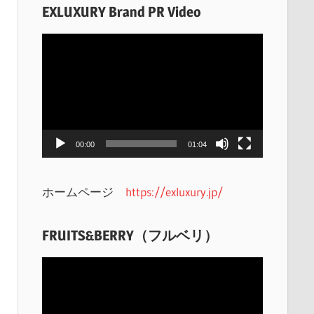
EXLUXURY Brand PR Video
動
画
プ
レ
ー
ヤ
00:00
01:04
ー
ホームページ
https://exluxury.jp/
FRUITS&BERRY（フルベリ）
動
画
プ