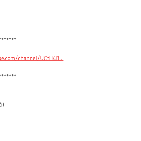
*******
ube.com/channel/UCtH4B…
*******
)