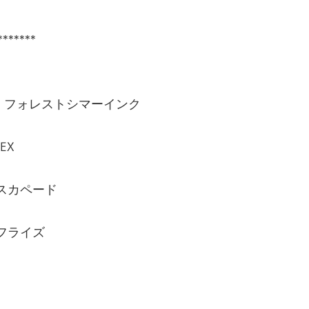
*******
ナー フォレストシマーインク
EX
スカペード
フライズ