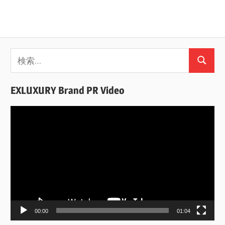
検
検
索:
索
EXLUXURY Brand PR Video
動
画
プ
レ
ー
ヤ
ー
00:00
01:04