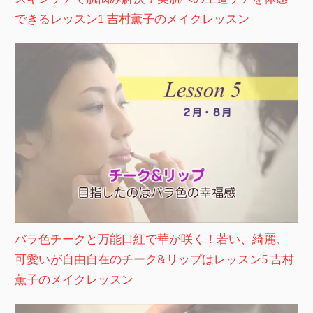
できるレッスン1 吉村薫子のメイクレッスン
バラ色チークと万能口紅で華が咲く！若い、綺麗、
可愛いが自由自在のチーク&リップはレッスン5 吉村
薫子のメイクレッスン