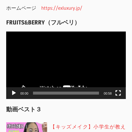
ホームページ
https://exluxury.jp/
FRUITS&BERRY（フルベリ）
動
画
プ
レ
ー
ヤ
ー
00:00
00:58
動画ベスト３
【キッズメイク】小学生が教え