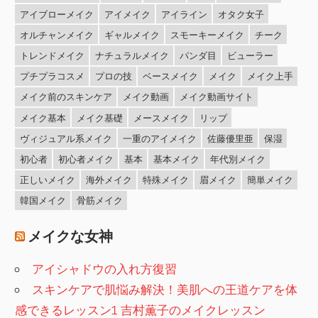
アイブローメイク
アイメイク
アイライン
オタク女子
オルチャンメイク
ギャルメイク
スモーキーメイク
チーク
トレンドメイク
ナチュラルメイク
パンダ目
ビューラー
プチプラコスメ
プロの技
ベースメイク
メイク
メイク上手
メイク前のスキンケア
メイク動画
メイク動画サイト
メイク基本
メイク基礎
メースメイク
リップ
ヴィジュアル系メイク
一重のアイメイク
佐藤優里亜
保湿
初心者
初心者メイク
基本
基本メイク
年代別メイク
正しいメイク
海外メイク
特殊メイク
眉メイク
簡単メイク
韓国メイク
骨筋メイク
メイクな女神
アイシャドウの入れ方復習
スキンケアで肌悩み解決！美肌への王道ケアを体
感できるレッスン1 吉村薫子のメイクレッスン