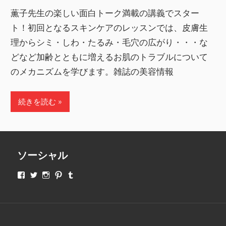
薫子先生の楽しい面白トーク満載の講義でスター
ト！初回となるスキンケアのレッスンでは、皮膚生
理からシミ・しわ・たるみ・毛穴の広がり・・・な
どなど加齢とともに増えるお肌のトラブルについて
のメカニズムを学びます。雑誌の美容情報
続きを読む
ソーシャル
makeupjapan01
makeupjapan01
makeupjapan01
makeupjapan01
makeupjapan01
さ
さ
さ
さ
さ
ん
ん
ん
ん
ん
の
の
の
の
の
プ
プ
プ
プ
プ
ロ
ロ
ロ
ロ
ロ
フ
フ
フ
フ
フ