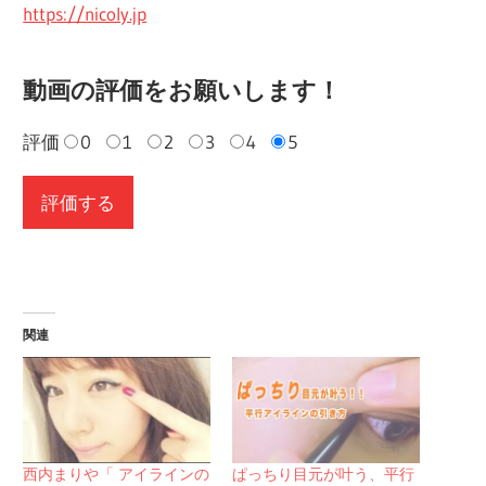
https://nicoly.jp
動画の評価をお願いします！
評価
0
1
2
3
4
5
関連
西内まりや「 アイラインの
ぱっちり目元が叶う、平行