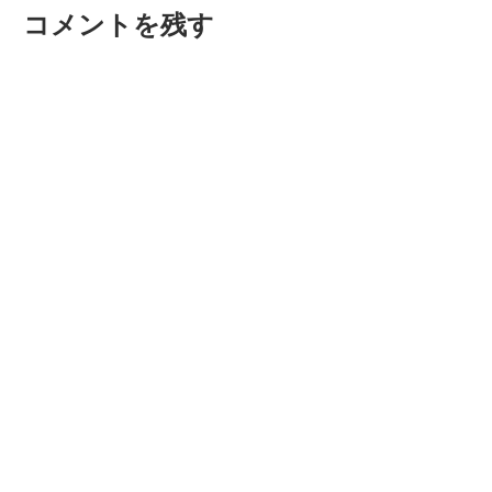
ナ
コメントを残す
稿:
投
ビ
稿:
ゲ
ー
シ
ョ
ン