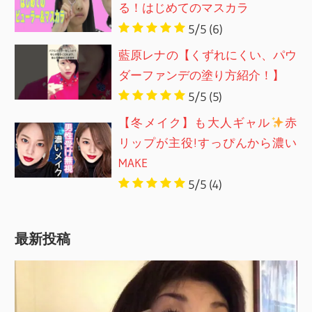
る！はじめてのマスカラ
5/5
(6)
藍原レナの【くずれにくい、パウ
ダーファンデの塗り方紹介！】
5/5
(5)
【冬メイク】も大人ギャル
赤
リップが主役!すっぴんから濃い
MAKE
5/5
(4)
最新投稿