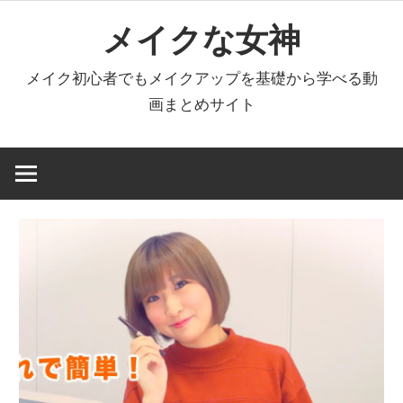
コ
メイクな女神
ン
テ
メイク初心者でもメイクアップを基礎から学べる動
ン
画まとめサイト
ツ
へ
ス
キ
ッ
プ