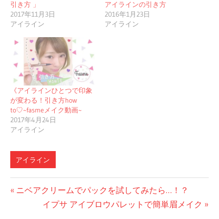
引き方 」
アイラインの引き方
2017年11月3日
2016年1月23日
アイライン
アイライン
《アイラインひとつで印象
が変わる！引き方how
to♡~fasmeメイク動画~
2017年4月24日
アイライン
アイライン
投
前
ニベアクリームでパックを試してみたら…！？
の
次
イプサ アイブロウパレットで簡単眉メイク
稿
投
の