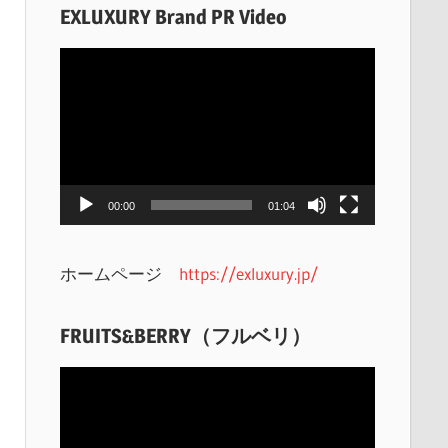
EXLUXURY Brand PR Video
動
画
プ
レ
ー
ヤ
00:00
01:04
ー
ホームページ
https://exluxury.jp/
FRUITS&BERRY（フルベリ）
動
画
プ