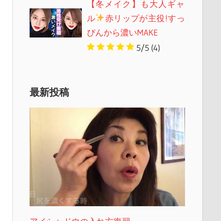
【冬メイク】も大人ギャ
ル
赤リップが主役!すっ
ぴんから濃いMAKE
5/5
(4)
最新投稿