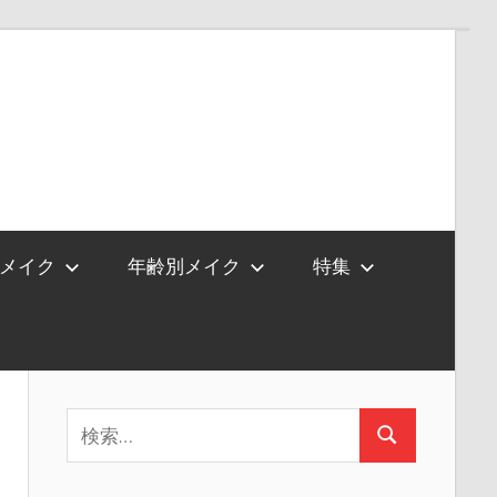
メイク
年齢別メイク
特集
検
検
索:
索