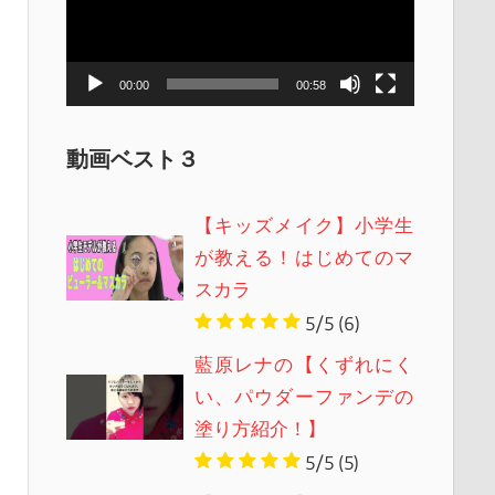
レ
ー
ヤ
00:00
00:58
ー
動画ベスト３
【キッズメイク】小学生
が教える！はじめてのマ
スカラ
5/5
(6)
藍原レナの【くずれにく
い、パウダーファンデの
塗り方紹介！】
5/5
(5)