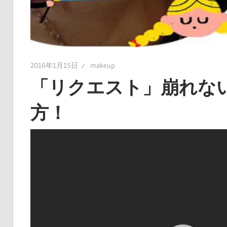
2016年1月15日
makeup
「リクエスト」崩れな
方！