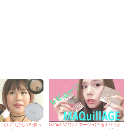
にくい”長持ちツヤ肌ベ
MAQuillAGE(マキアージュ)下地＆パウダ