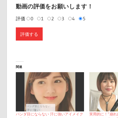
動画の評価をお願いします！
評価
0
1
2
3
4
5
関連
パンダ目にならない 汗に強いアイメイク
実用的に！”崩れ