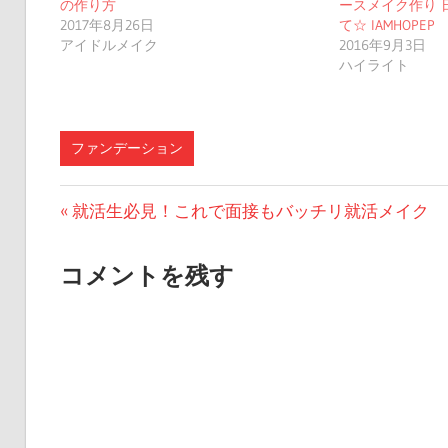
の作り方
ースメイク作り 
2017年8月26日
て☆ IAMHOPEP
アイドルメイク
2016年9月3日
ハイライト
ファンデーション
投
前
就活生必見！これで面接もバッチリ就活メイク
の
稿
投
コメントを残す
ナ
稿:
ビ
ゲ
ー