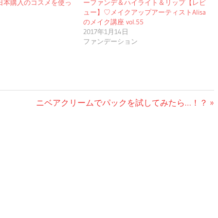
日本購入のコスメを使っ
ーファンデ＆ハイライト＆リップ【レビ
ュー】♡メイクアップアーティストAlisa
のメイク講座 vol.55
2017年1月14日
ファンデーション
次
ニベアクリームでパックを試してみたら…！？
の
投
稿: