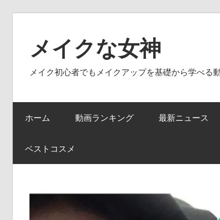
コ
ン
メイクな女神
テ
ン
メイク初心者でもメイクアップを基礎から学べる
ツ
へ
ス
ホーム
動画ランキング
最新ニュース
キ
ッ
プ
ベストコスメ