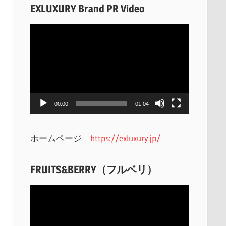
EXLUXURY Brand PR Video
動
画
プ
レ
ー
ヤ
00:00
01:04
ー
ホームページ
https://exluxury.jp/
FRUITS&BERRY（フルベリ）
動
画
プ