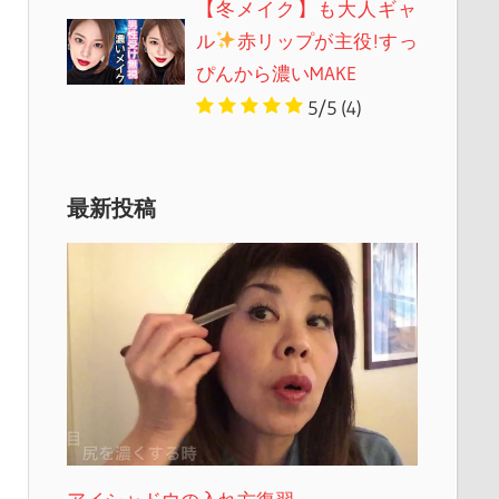
【冬メイク】も大人ギャ
ル
赤リップが主役!すっ
ぴんから濃いMAKE
5/5
(4)
最新投稿