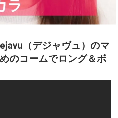
javu（デジャヴュ）のマ
太めのコームでロング＆ボ