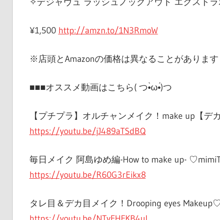
✧デジャヴュ ラッシュノックアウト エクストラ
¥1,500
http://amzn.to/1N3RmoW
※店頭とAmazonの価格は異なることがあります
■■■オススメ動画はこちら( つ•̀ω•́)つ
【プチプラ】オルチャンメイク！make up【デ
https://youtu.be/jJ489aTSdBQ
毎日メイク 阿島ゆめ編-How to make up- ♡mimi
https://youtu.be/R60G3rEikx8
タレ目＆デカ目メイク！Drooping eyes Makeup
https://youtu.be/NTvFHFKB4uI