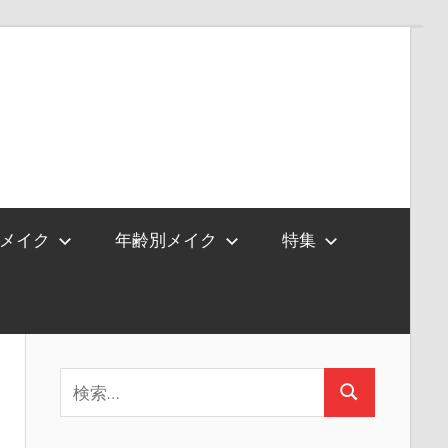
メイク
年齢別メイク
特集
検
検
索:
索