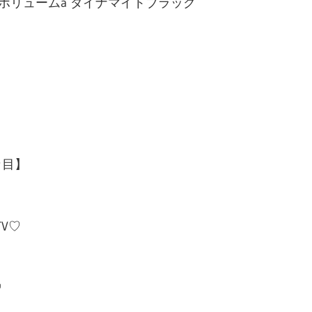
ボリュームa ダイナマイトブラック
カ目】
TV♡
♡