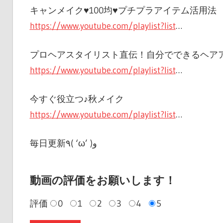
キャンメイク♥100均♥プチプラアイテム活用法
https://www.youtube.com/playlist?list
…
プロヘアスタイリスト直伝！自分でできるヘア
https://www.youtube.com/playlist?list
…
今すぐ役立つ♪秋メイク
https://www.youtube.com/playlist?list
…
毎日更新٩( ‘ω’ )و
動画の評価をお願いします！
評価
0
1
2
3
4
5