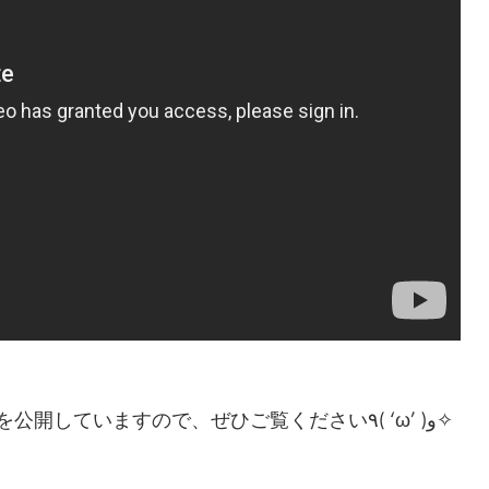
↑Facebookも毎日更新中!!ヘアアレンジ動画などを公開していますので、ぜひご覧ください٩( ‘ω’ )و✧