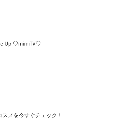
Up-♡mimiTV♡
コスメを今すぐチェック！