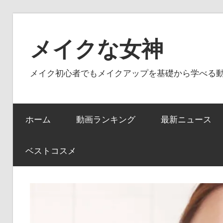
コ
ン
メイクな女神
テ
ン
メイク初心者でもメイクアップを基礎から学べる
ツ
へ
ス
ホーム
動画ランキング
最新ニュース
キ
ッ
プ
ベストコスメ