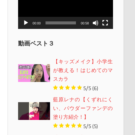
レ
ー
ヤ
00:00
00:58
ー
動画ベスト３
【キッズメイク】小学生
が教える！はじめてのマ
スカラ
5/5
(6)
藍原レナの【くずれにく
い、パウダーファンデの
塗り方紹介！】
5/5
(5)