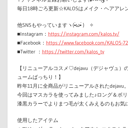
毎日18時ごろ更新☆KALOSはメイク・ヘアア
他SNSもやっていますヽ(•̀ω•́ )ゝ✧
■Instagram：
https://instagram.com/kalos.tv/
■Facebook：
https://www.facebook.com/KALOS-7
■Twitter ：
https://twitter.com/kalos_tv
【リニューアルコスメ♡dejavu（デジャヴュ
ュームばっちり！】
昨年11月に全商品がリニューアルされたdejavu
今回はマスカラを使ってみました♪ロング＆ボ
漆黒カラーでよりまつ毛が太くみえるのもお気
使用したアイテム