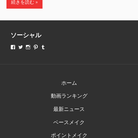
続きを読む
ソーシャル
makeupjapan01
makeupjapan01
makeupjapan01
makeupjapan01
makeupjapan01
さ
さ
さ
さ
さ
ん
ん
ん
ん
ん
の
の
の
の
の
プ
プ
プ
プ
プ
ロ
ロ
ロ
ロ
ロ
フ
フ
フ
フ
フ
ィ
ィ
ィ
ィ
ィ
ホーム
ー
ー
ー
ー
ー
ル
ル
ル
ル
ル
動画ランキング
を
を
を
を
を
Facebook
Twitter
Instagram
Pinterest
Tumblr
で
で
で
で
で
最新ニュース
表
表
表
表
表
示
示
示
示
示
ベースメイク
ポイントメイク