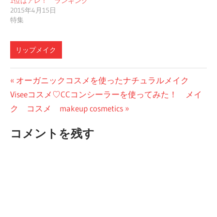
1位はアレ！ ランキング
2015年4月15日
特集
リップメイク
投
前
オーガニックコスメを使ったナチュラルメイク
次
の
Viseeコスメ♡CCコンシーラーを使ってみた！ メイ
稿
の
投
ク コスメ makeup cosmetics
ナ
投
稿:
コメントを残す
ビ
稿:
ゲ
ー
シ
ョ