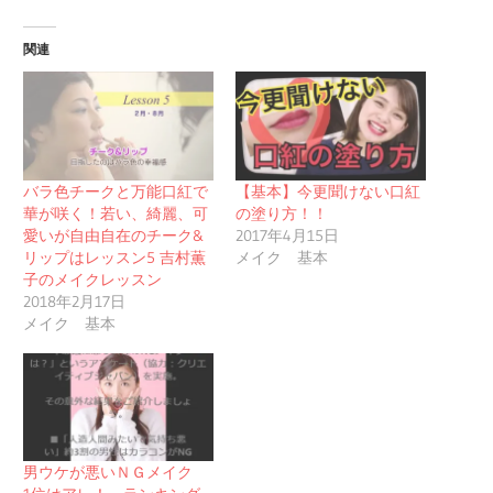
関連
バラ色チークと万能口紅で
【基本】今更聞けない口紅
華が咲く！若い、綺麗、可
の塗り方！！
愛いが自由自在のチーク&
2017年4月15日
リップはレッスン5 吉村薫
メイク 基本
子のメイクレッスン
2018年2月17日
メイク 基本
男ウケが悪いＮＧメイク