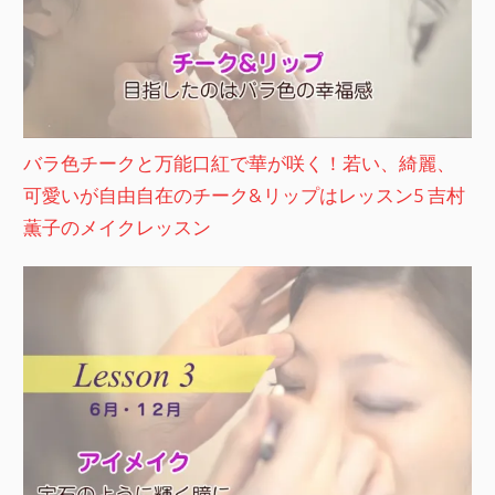
バラ色チークと万能口紅で華が咲く！若い、綺麗、
可愛いが自由自在のチーク&リップはレッスン5 吉村
薫子のメイクレッスン