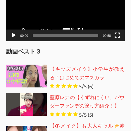
レ
ー
ヤ
ー
00:00
00:58
動画ベスト３
【キッズメイク】小学生が教え
る！はじめてのマスカラ
5/5
(6)
藍原レナの【くずれにくい、パウ
ダーファンデの塗り方紹介！】
5/5
(5)
【冬メイク】も大人ギャル
赤