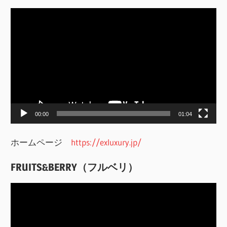
動
画
プ
レ
ー
ヤ
ー
00:00
01:04
ホームページ
https://exluxury.jp/
FRUITS&BERRY（フルベリ）
動
画
プ