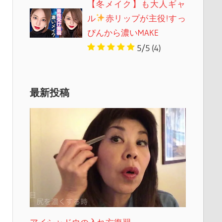
【冬メイク】も大人ギャ
ル
赤リップが主役!すっ
ぴんから濃いMAKE
5/5
(4)
最新投稿