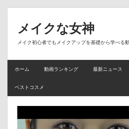
コ
ン
メイクな女神
テ
ン
メイク初心者でもメイクアップを基礎から学べる
ツ
へ
ス
ホーム
動画ランキング
最新ニュース
キ
ッ
プ
ベストコスメ