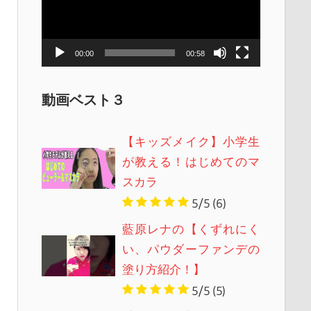
レ
ー
ヤ
00:00
00:58
ー
動画ベスト３
【キッズメイク】小学生
が教える！はじめてのマ
スカラ
5/5
(6)
藍原レナの【くずれにく
い、パウダーファンデの
塗り方紹介！】
5/5
(5)