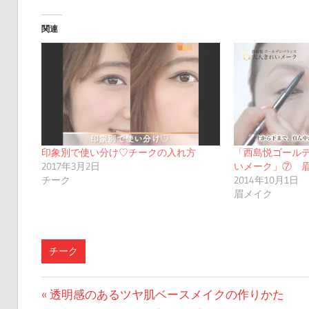
関連
印象別で使い分け♡チークの入れ方
「西島悦ゴール
2017年3月2日
いメーク」⑦ 
チーク
2014年10月1日
眉メイク
チーク
投
前
透明感のあるツヤ肌ベースメイクの作りかた