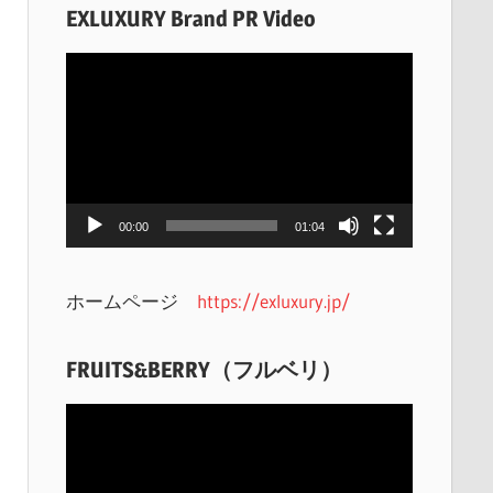
EXLUXURY Brand PR Video
動
画
プ
レ
ー
ヤ
00:00
01:04
ー
ホームページ
https://exluxury.jp/
FRUITS&BERRY（フルベリ）
動
画
プ