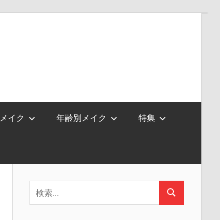
メイク
年齢別メイク
特集
検
検
索:
索