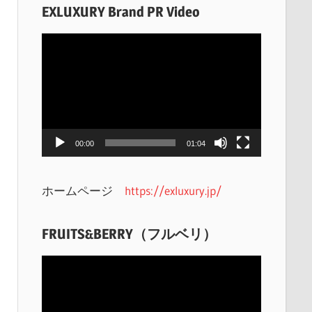
EXLUXURY Brand PR Video
動
画
プ
レ
ー
ヤ
00:00
01:04
ー
ホームページ
https://exluxury.jp/
FRUITS&BERRY（フルベリ）
動
画
プ