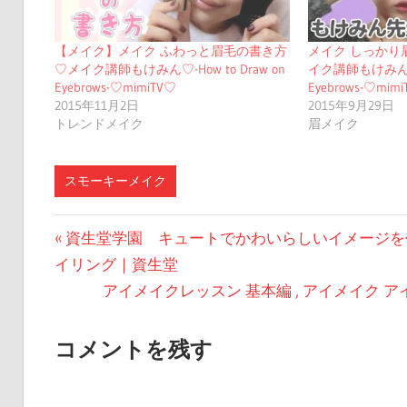
【メイク】メイク ふわっと眉毛の書き方
メイク しっかり
♡メイク講師もけみん♡-How to Draw on
イク講師もけみん♡-H
Eyebrows-♡mimiTV♡
Eyebrows-♡mim
2015年11月2日
2015年9月29日
トレンドメイク
眉メイク
スモーキーメイク
投
前
資生堂学園 キュートでかわいらしいイメージを
の
イリング｜資生堂
稿
投
次
アイメイクレッスン 基本編 , アイメイク ア
ナ
稿:
の
ビ
投
コメントを残す
稿:
ゲ