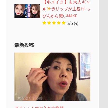
【冬メイク】も大人ギャ
ル
赤リップが主役!すっ
ぴんから濃いMAKE
5/5
(4)
最新投稿