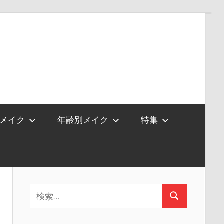
メイク
年齢別メイク
特集
検
検
索:
索