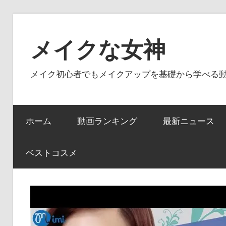
コ
ン
メイクな女神
テ
ン
メイク初心者でもメイクアップを基礎から学べる
ツ
へ
ス
ホーム
動画ランキング
最新ニュース
キ
ッ
プ
ベストコスメ