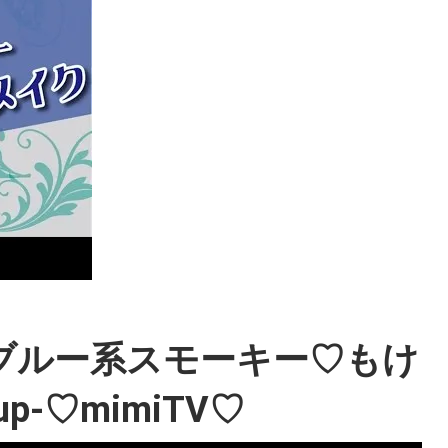
ブルー系スモーキー♡もけ
up-♡mimiTV♡