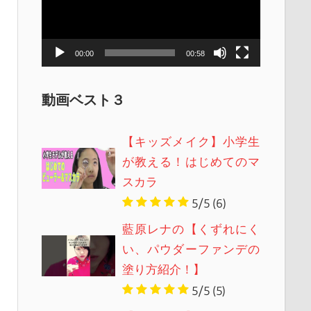
レ
ー
ヤ
00:00
00:58
ー
動画ベスト３
【キッズメイク】小学生
が教える！はじめてのマ
スカラ
5/5
(6)
藍原レナの【くずれにく
い、パウダーファンデの
塗り方紹介！】
5/5
(5)