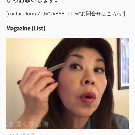
[contact-form-7 id="24868" title="お問合せはこちら"]
Magazine (List)