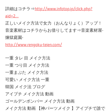
詳細はコチラ⇒
http://www.infotop.jp/click.php?
aid=2…
正しいメイク方法で女力（おんなりょく）アップ！
音楽素材はコチラからお借りしてます⇒音楽素材屋-
煉獄庭園-
http://www.rengoku-teien.com/
一重 タレ 目 メイク方法
一重 つり目 メイク方法
一重まぶた メイク方法
可愛い メイク方法 一重
韓国 メイク法 ブログ
アイプチ メイク方法 動画
ゴールデンボンバー メイク方法 動画
メイク方法 動画 【神パーツメイク 】アイプチで誰で