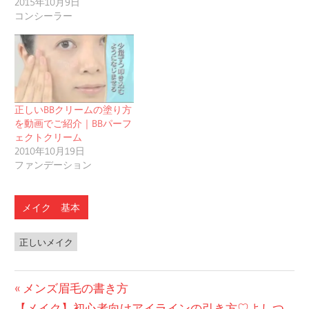
2015年10月9日
コンシーラー
正しいBBクリームの塗り方
を動画でご紹介｜BBパーフ
ェクトクリーム
2010年10月19日
ファンデーション
メイク 基本
正しいメイク
投
前
メンズ眉毛の書き方
次
の
【メイク】初心者向けアイラインの引き方♡よしつ