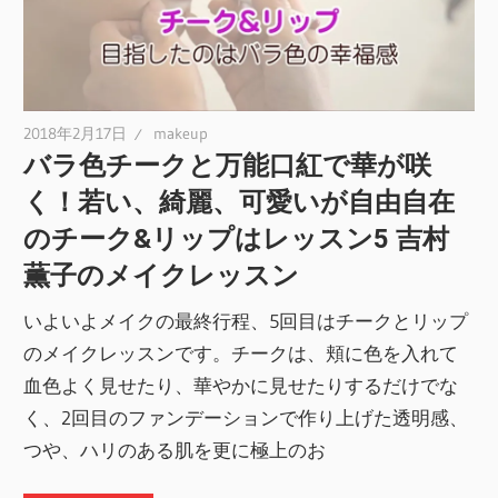
2018年2月17日
makeup
バラ色チークと万能口紅で華が咲
く！若い、綺麗、可愛いが自由自在
のチーク&リップはレッスン5 吉村
薫子のメイクレッスン
いよいよメイクの最終行程、5回目はチークとリップ
のメイクレッスンです。チークは、頬に色を入れて
血色よく見せたり、華やかに見せたりするだけでな
く、2回目のファンデーションで作り上げた透明感、
つや、ハリのある肌を更に極上のお