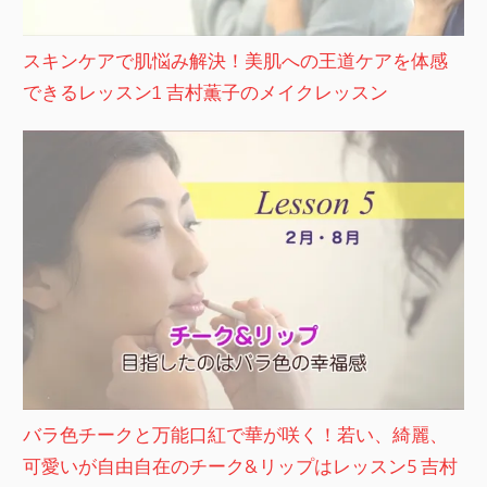
スキンケアで肌悩み解決！美肌への王道ケアを体感
できるレッスン1 吉村薫子のメイクレッスン
バラ色チークと万能口紅で華が咲く！若い、綺麗、
可愛いが自由自在のチーク&リップはレッスン5 吉村