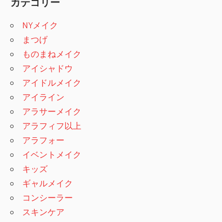
カテゴリー
NYメイク
まつげ
ものまねメイク
アイシャドウ
アイドルメイク
アイライン
アラサーメイク
アラフィフ以上
アラフォー
イベントメイク
キッズ
ギャルメイク
コンシーラー
スキンケア