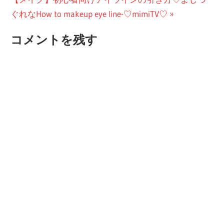
稿
の
投
ぐれなHow to makeup eye line-♡mimiTV♡
ナ
投
稿:
コメントを残す
ビ
稿:
ゲ
ー
シ
ョ
ン