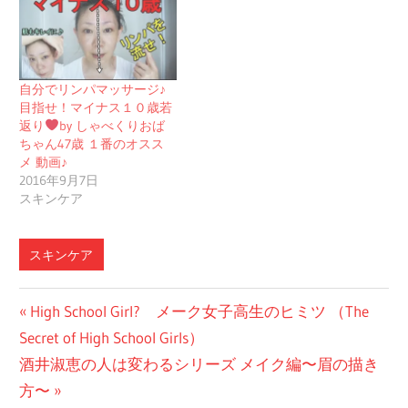
自分でリンパマッサージ♪
目指せ！マイナス１０歳若
返り
by しゃべくりおば
ちゃん47歳 １番のオスス
メ 動画♪
2016年9月7日
スキンケア
スキンケア
投
前
High School Girl? メーク女子高生のヒミツ （The
の
Secret of High School Girls）
稿
次
投
酒井淑恵の人は変わるシリーズ メイク編〜眉の描き
ナ
の
稿:
方〜