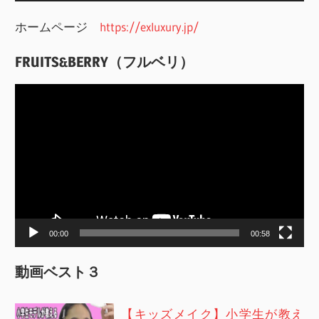
ホームページ
https://exluxury.jp/
FRUITS&BERRY（フルベリ）
動
画
プ
レ
ー
ヤ
ー
00:00
00:58
動画ベスト３
【キッズメイク】小学生が教え