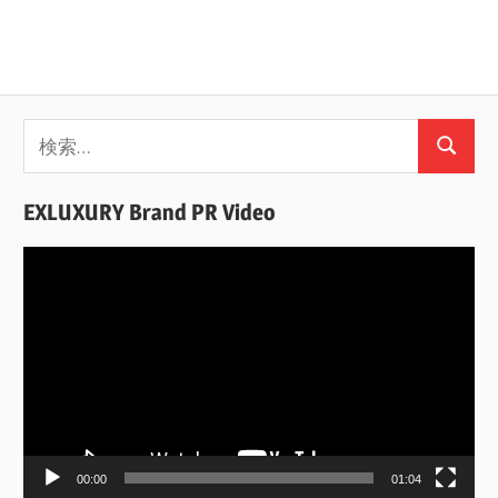
検
検
索:
索
EXLUXURY Brand PR Video
動
画
プ
レ
ー
ヤ
ー
00:00
01:04