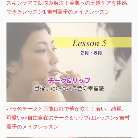
スキンケアで肌悩み解決！美肌への王道ケアを体感
できるレッスン1 吉村薫子のメイクレッスン
バラ色チークと万能口紅で華が咲く！若い、綺麗、
可愛いが自由自在のチーク&リップはレッスン5 吉村
薫子のメイクレッスン