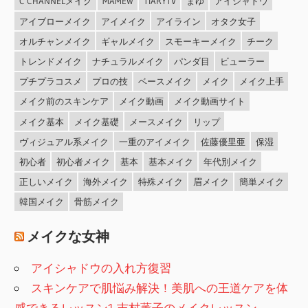
C CHANNELメイク
MAMEW
TIARYTV
まゆ
アイシャドウ
アイブローメイク
アイメイク
アイライン
オタク女子
オルチャンメイク
ギャルメイク
スモーキーメイク
チーク
トレンドメイク
ナチュラルメイク
パンダ目
ビューラー
プチプラコスメ
プロの技
ベースメイク
メイク
メイク上手
メイク前のスキンケア
メイク動画
メイク動画サイト
メイク基本
メイク基礎
メースメイク
リップ
ヴィジュアル系メイク
一重のアイメイク
佐藤優里亜
保湿
初心者
初心者メイク
基本
基本メイク
年代別メイク
正しいメイク
海外メイク
特殊メイク
眉メイク
簡単メイク
韓国メイク
骨筋メイク
メイクな女神
アイシャドウの入れ方復習
スキンケアで肌悩み解決！美肌への王道ケアを体
感できるレッスン1 吉村薫子のメイクレッスン