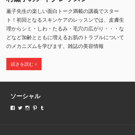
薫子先生の楽しい面白トーク満載の講義でスター
ト！初回となるスキンケアのレッスンでは、皮膚生
理からシミ・しわ・たるみ・毛穴の広がり・・・な
どなど加齢とともに増えるお肌のトラブルについて
のメカニズムを学びます。雑誌の美容情報
続きを読む
ソーシャル
makeupjapan01
makeupjapan01
makeupjapan01
makeupjapan01
makeupjapan01
さ
さ
さ
さ
さ
ん
ん
ん
ん
ん
の
の
の
の
の
プ
プ
プ
プ
プ
ロ
ロ
ロ
ロ
ロ