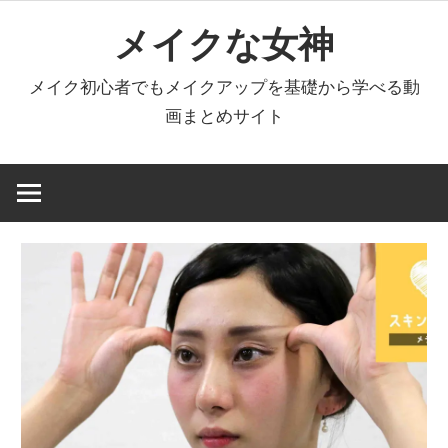
コ
メイクな女神
ン
テ
メイク初心者でもメイクアップを基礎から学べる動
ン
画まとめサイト
ツ
へ
ス
キ
ッ
プ