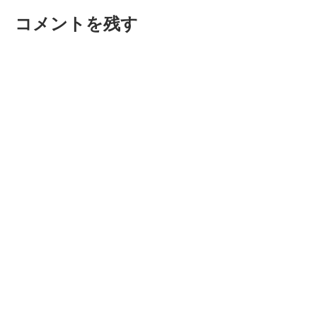
ビ
投
コメントを残す
稿:
ゲ
ー
シ
ョ
ン