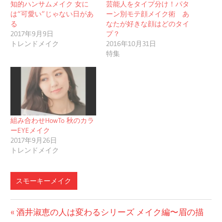
知的ハンサムメイク 女に
芸能人をタイプ分け！パタ
は“可愛い”じゃない日があ
ーン別モテ顔メイク術 あ
る
なたが好きな顔はどのタイ
2017年9月9日
プ？
トレンドメイク
2016年10月31日
特集
組み合わせHowTo 秋のカラ
ーEYEメイク
2017年9月26日
トレンドメイク
スモーキーメイク
投
前
酒井淑恵の人は変わるシリーズ メイク編〜眉の描