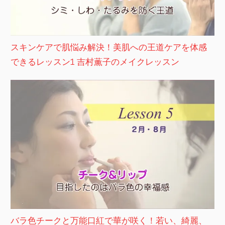
スキンケアで肌悩み解決！美肌への王道ケアを体感
できるレッスン1 吉村薫子のメイクレッスン
バラ色チークと万能口紅で華が咲く！若い、綺麗、