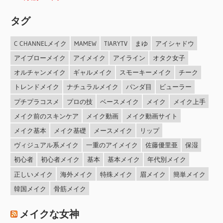
タグ
C CHANNELメイク
MAMEW
TIARYTV
まゆ
アイシャドウ
アイブローメイク
アイメイク
アイライン
オタク女子
オルチャンメイク
ギャルメイク
スモーキーメイク
チーク
トレンドメイク
ナチュラルメイク
パンダ目
ビューラー
プチプラコスメ
プロの技
ベースメイク
メイク
メイク上手
メイク前のスキンケア
メイク動画
メイク動画サイト
メイク基本
メイク基礎
メースメイク
リップ
ヴィジュアル系メイク
一重のアイメイク
佐藤優里亜
保湿
初心者
初心者メイク
基本
基本メイク
年代別メイク
正しいメイク
海外メイク
特殊メイク
眉メイク
簡単メイク
韓国メイク
骨筋メイク
メイクな女神