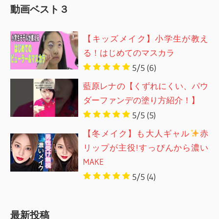
動画ベスト３
【キッズメイク】小学生が教え
る！はじめてのマスカラ
5/5
(6)
藍原レナの【くずれにくい、パウ
ダーファンデの塗り方紹介！】
5/5
(5)
【冬メイク】も大人ギャル
赤
リップが主役!すっぴんから濃い
MAKE
5/5
(4)
最新投稿