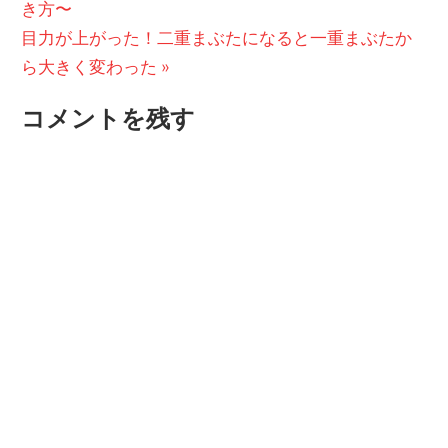
の
き方〜
稿
次
投
目力が上がった！二重まぶたになると一重まぶたか
ナ
の
稿:
ら大きく変わった
ビ
投
コメントを残す
稿:
ゲ
ー
シ
ョ
ン