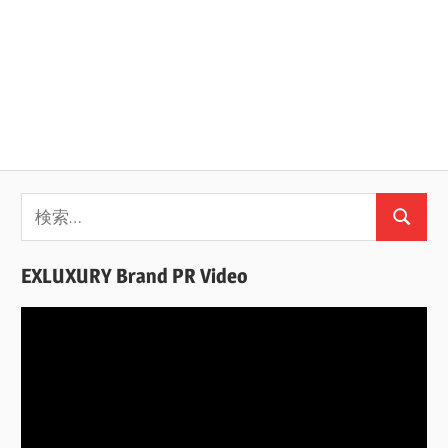
検
検
索:
索
EXLUXURY Brand PR Video
動
画
プ
レ
ー