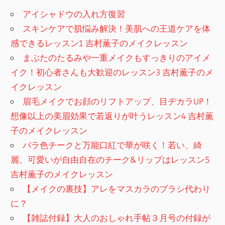
アイシャドウの入れ方復習
スキンケアで肌悩み解決！美肌への王道ケアを体
感できるレッスン1 吉村薫子のメイクレッスン
まぶたのたるみや一重メイクもすっきりのアイメ
イク！初心者さんも大歓迎のレッスン3 吉村薫子のメ
イクレッスン
眉毛メイクでお顔のリフトアップ、目ヂカラUP！
想像以上の美眉効果で若返りが叶うレッスン4 吉村薫
子のメイクレッスン
バラ色チークと万能口紅で華が咲く！若い、綺
麗、可愛いが自由自在のチーク&リップはレッスン5
吉村薫子のメイクレッスン
【メイクの裏技】アレをマスカラのブラシ代わり
に？
【雑誌付録】大人のおしゃれ手帖３月号の付録が