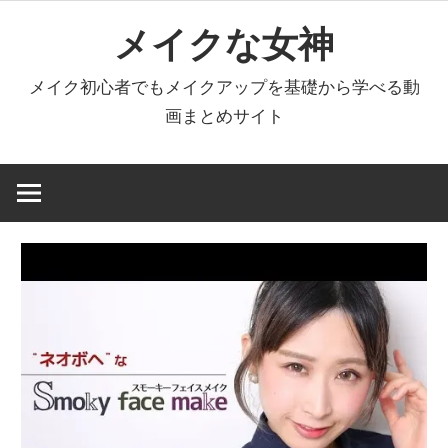
コ
メイクな女神
ン
テ
メイク初心者でもメイクアップを基礎から学べる動
ン
画まとめサイト
ツ
へ
ス
キ
ッ
プ