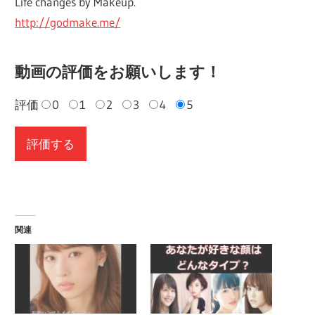
Life changes by Makeup.
http://godmake.me/
動画の評価をお願いします！
評価
0
1
2
3
4
5
関連