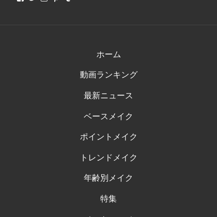
さ
さ
さ
さ
さ
ん
ん
ん
ん
ん
の
の
の
の
の
プ
プ
プ
プ
プ
ロ
ロ
ロ
ロ
ロ
フ
フ
フ
フ
フ
ィ
ィ
ィ
ィ
ィ
ホーム
ー
ー
ー
ー
ー
ル
ル
ル
ル
ル
動画ランキング
を
を
を
を
を
Facebook
Twitter
Instagram
Pinterest
Tumblr
で
で
で
で
で
最新ニュース
表
表
表
表
表
示
示
示
示
示
ベースメイク
ポイントメイク
トレンドメイク
年齢別メイク
特集