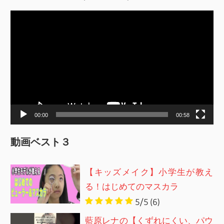
動
画
プ
レ
ー
ヤ
ー
00:00
00:58
動画ベスト３
【キッズメイク】小学生が教え
る！はじめてのマスカラ
5/5
(6)
藍原レナの【くずれにくい、パウ