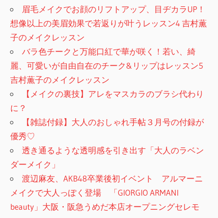
眉毛メイクでお顔のリフトアップ、目ヂカラUP！
想像以上の美眉効果で若返りが叶うレッスン4 吉村薫
子のメイクレッスン
バラ色チークと万能口紅で華が咲く！若い、綺
麗、可愛いが自由自在のチーク&リップはレッスン5
吉村薫子のメイクレッスン
【メイクの裏技】アレをマスカラのブラシ代わり
に？
【雑誌付録】大人のおしゃれ手帖３月号の付録が
優秀♡
透き通るような透明感を引き出す「大人のラベン
ダーメイク」
渡辺麻友、AKB48卒業後初イベント アルマーニ
メイクで大人っぽく登場 「GIORGIO ARMANI
beauty」大阪・阪急うめだ本店オープニングセレモ