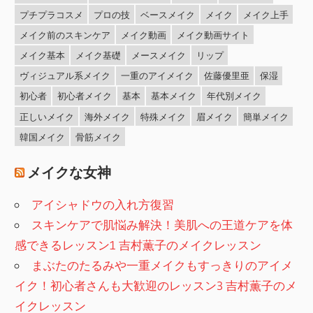
プチプラコスメ
プロの技
ベースメイク
メイク
メイク上手
メイク前のスキンケア
メイク動画
メイク動画サイト
メイク基本
メイク基礎
メースメイク
リップ
ヴィジュアル系メイク
一重のアイメイク
佐藤優里亜
保湿
初心者
初心者メイク
基本
基本メイク
年代別メイク
正しいメイク
海外メイク
特殊メイク
眉メイク
簡単メイク
韓国メイク
骨筋メイク
メイクな女神
アイシャドウの入れ方復習
スキンケアで肌悩み解決！美肌への王道ケアを体
感できるレッスン1 吉村薫子のメイクレッスン
まぶたのたるみや一重メイクもすっきりのアイメ
イク！初心者さんも大歓迎のレッスン3 吉村薫子のメ
イクレッスン