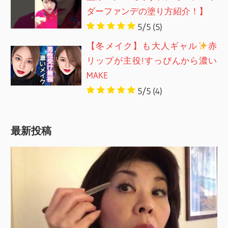
ダーファンデの塗り方紹介！】
5/5
(5)
【冬メイク】も大人ギャル
赤
リップが主役!すっぴんから濃い
MAKE
5/5
(4)
最新投稿