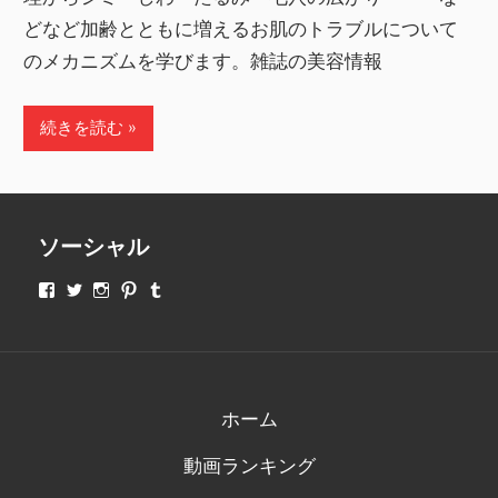
どなど加齢とともに増えるお肌のトラブルについて
のメカニズムを学びます。雑誌の美容情報
続きを読む
ソーシャル
makeupjapan01
makeupjapan01
makeupjapan01
makeupjapan01
makeupjapan01
さ
さ
さ
さ
さ
ん
ん
ん
ん
ん
の
の
の
の
の
プ
プ
プ
プ
プ
ロ
ロ
ロ
ロ
ロ
フ
フ
フ
フ
フ
ィ
ィ
ィ
ィ
ィ
ホーム
ー
ー
ー
ー
ー
ル
ル
ル
ル
ル
動画ランキング
を
を
を
を
を
Facebook
Twitter
Instagram
Pinterest
Tumblr