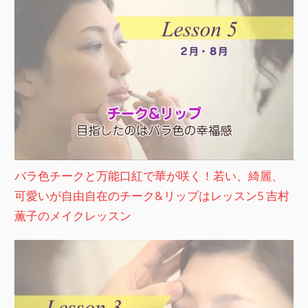
バラ色チークと万能口紅で華が咲く！若い、綺麗、
可愛いが自由自在のチーク&リップはレッスン5 吉村
薫子のメイクレッスン