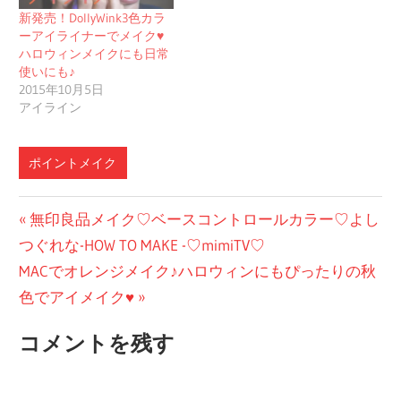
新発売！DollyWink3色カラ
ーアイライナーでメイク♥
ハロウィンメイクにも日常
使いにも♪
2015年10月5日
アイライン
ポイントメイク
投
前
無印良品メイク♡ベースコントロールカラー♡よし
の
つぐれな-HOW TO MAKE -♡mimiTV♡
稿
次
投
MACでオレンジメイク♪ハロウィンにもぴったりの秋
ナ
の
稿:
色でアイメイク♥
ビ
投
コメントを残す
稿:
ゲ
ー