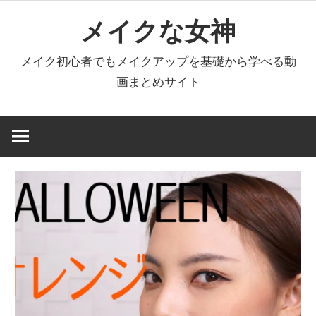
コ
メイクな女神
ン
テ
メイク初心者でもメイクアップを基礎から学べる動
ン
画まとめサイト
ツ
へ
ス
キ
ッ
プ