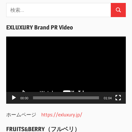
検
検
索:
索
EXLUXURY Brand PR Video
動
画
プ
レ
ー
ヤ
ー
00:00
01:04
ホームページ
https://exluxury.jp/
FRUITS&BERRY（フルベリ）