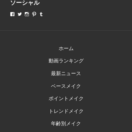
ソーシャル
makeupjapan01
makeupjapan01
makeupjapan01
makeupjapan01
makeupjapan01
さ
さ
さ
さ
さ
ん
ん
ん
ん
ん
の
の
の
の
の
プ
プ
プ
プ
プ
ロ
ロ
ロ
ロ
ロ
フ
フ
フ
フ
フ
ィ
ィ
ィ
ィ
ィ
ホーム
ー
ー
ー
ー
ー
ル
ル
ル
ル
ル
動画ランキング
を
を
を
を
を
Facebook
Twitter
Instagram
Pinterest
Tumblr
で
で
で
で
で
最新ニュース
表
表
表
表
表
示
示
示
示
示
ベースメイク
ポイントメイク
トレンドメイク
年齢別メイク