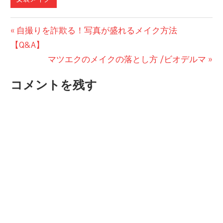
投
前
自撮りを詐欺る！写真が盛れるメイク方法
の
【Q&A】
稿
投
次
マツエクのメイクの落とし方 /ビオデルマ
ナ
稿:
の
コメントを残す
ビ
投
稿:
ゲ
ー
シ
ョ
ン