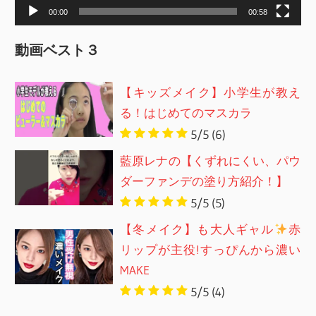
00:00
00:58
動画ベスト３
【キッズメイク】小学生が教え
る！はじめてのマスカラ
5/5
(6)
藍原レナの【くずれにくい、パウ
ダーファンデの塗り方紹介！】
5/5
(5)
【冬メイク】も大人ギャル
赤
リップが主役!すっぴんから濃い
MAKE
5/5
(4)