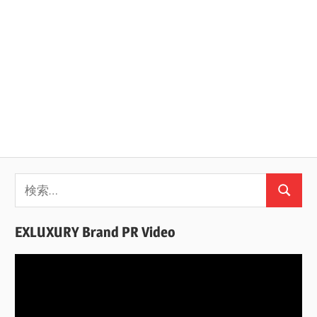
検
検
索:
索
EXLUXURY Brand PR Video
動
画
プ