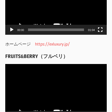
レ
ー
ヤ
ー
00:00
01:04
ホームページ
https://exluxury.jp/
FRUITS&BERRY（フルベリ）
動
画
プ
レ
ー
ヤ
ー