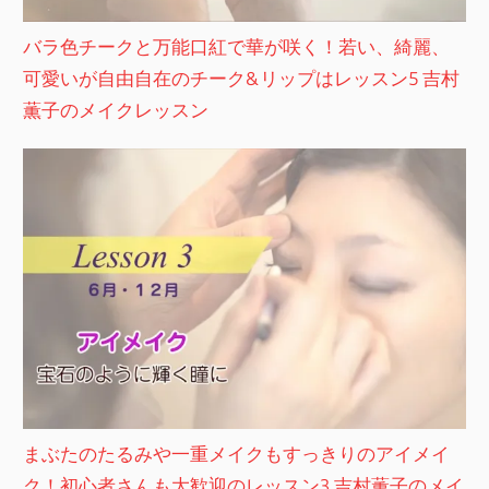
バラ色チークと万能口紅で華が咲く！若い、綺麗、
可愛いが自由自在のチーク&リップはレッスン5 吉村
薫子のメイクレッスン
まぶたのたるみや一重メイクもすっきりのアイメイ
ク！初心者さんも大歓迎のレッスン3 吉村薫子のメイ