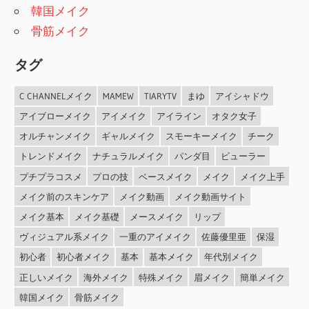
韓国メイク
骨筋メイク
タグ
C CHANNELメイク
MAMEW
TIARYTV
まゆ
アイシャドウ
アイブローメイク
アイメイク
アイライン
オタク女子
オルチャンメイク
ギャルメイク
スモーキーメイク
チーク
トレンドメイク
ナチュラルメイク
パンダ目
ビューラー
プチプラコスメ
プロの技
ベースメイク
メイク
メイク上手
メイク前のスキンケア
メイク動画
メイク動画サイト
メイク基本
メイク基礎
メースメイク
リップ
ヴィジュアル系メイク
一重のアイメイク
佐藤優里亜
保湿
初心者
初心者メイク
基本
基本メイク
年代別メイク
正しいメイク
海外メイク
特殊メイク
眉メイク
簡単メイク
韓国メイク
骨筋メイク