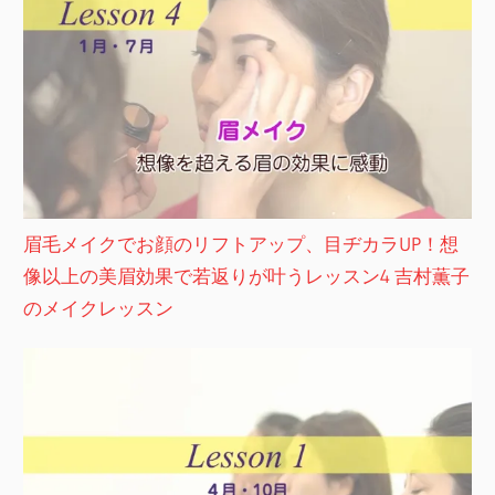
眉毛メイクでお顔のリフトアップ、目ヂカラUP！想
像以上の美眉効果で若返りが叶うレッスン4 吉村薫子
のメイクレッスン