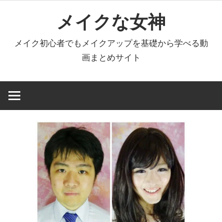
コ
メイクな女神
ン
テ
メイク初心者でもメイクアップを基礎から学べる動
ン
画まとめサイト
ツ
へ
ス
キ
ッ
プ