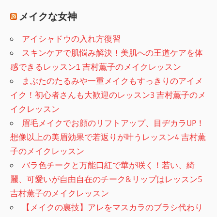
メイクな女神
アイシャドウの入れ方復習
スキンケアで肌悩み解決！美肌への王道ケアを体
感できるレッスン1 吉村薫子のメイクレッスン
まぶたのたるみや一重メイクもすっきりのアイメ
イク！初心者さんも大歓迎のレッスン3 吉村薫子のメ
イクレッスン
眉毛メイクでお顔のリフトアップ、目ヂカラUP！
想像以上の美眉効果で若返りが叶うレッスン4 吉村薫
子のメイクレッスン
バラ色チークと万能口紅で華が咲く！若い、綺
麗、可愛いが自由自在のチーク&リップはレッスン5
吉村薫子のメイクレッスン
【メイクの裏技】アレをマスカラのブラシ代わり