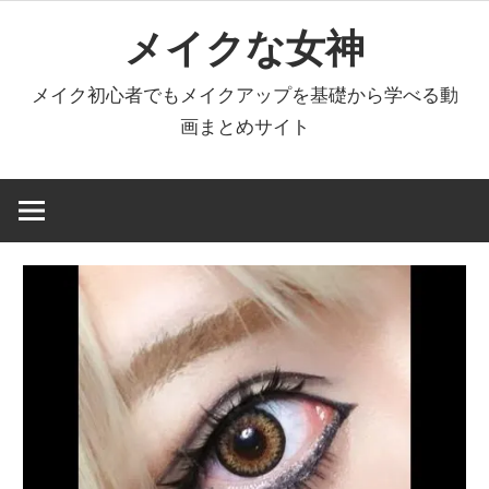
コ
メイクな女神
ン
テ
メイク初心者でもメイクアップを基礎から学べる動
ン
画まとめサイト
ツ
へ
ス
キ
ッ
プ