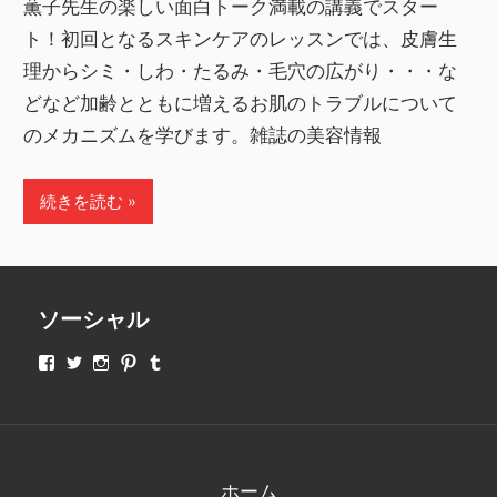
薫子先生の楽しい面白トーク満載の講義でスター
ト！初回となるスキンケアのレッスンでは、皮膚生
理からシミ・しわ・たるみ・毛穴の広がり・・・な
どなど加齢とともに増えるお肌のトラブルについて
のメカニズムを学びます。雑誌の美容情報
続きを読む
ソーシャル
makeupjapan01
makeupjapan01
makeupjapan01
makeupjapan01
makeupjapan01
さ
さ
さ
さ
さ
ん
ん
ん
ん
ん
の
の
の
の
の
プ
プ
プ
プ
プ
ロ
ロ
ロ
ロ
ロ
フ
フ
フ
フ
フ
ィ
ィ
ィ
ィ
ィ
ホーム