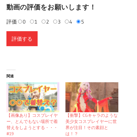
動画の評価をお願いします！
評価
0
1
2
3
4
5
関連
【画像あり】コスプレイヤ
【衝撃】CGキャラのような
ー、とんでもない場所で着
美少女コスプレイヤーに世
替えをしようとする・・・
界が注目！その素顔と
#19
は！？