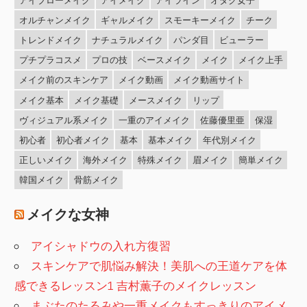
オルチャンメイク
ギャルメイク
スモーキーメイク
チーク
トレンドメイク
ナチュラルメイク
パンダ目
ビューラー
プチプラコスメ
プロの技
ベースメイク
メイク
メイク上手
メイク前のスキンケア
メイク動画
メイク動画サイト
メイク基本
メイク基礎
メースメイク
リップ
ヴィジュアル系メイク
一重のアイメイク
佐藤優里亜
保湿
初心者
初心者メイク
基本
基本メイク
年代別メイク
正しいメイク
海外メイク
特殊メイク
眉メイク
簡単メイク
韓国メイク
骨筋メイク
メイクな女神
アイシャドウの入れ方復習
スキンケアで肌悩み解決！美肌への王道ケアを体
感できるレッスン1 吉村薫子のメイクレッスン
まぶたのたるみや一重メイクもすっきりのアイメ