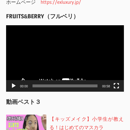
ホームページ
https://exluxury.jp/
FRUITS&BERRY（フルベリ）
動
画
プ
レ
ー
ヤ
ー
00:00
00:58
動画ベスト３
【キッズメイク】小学生が教え
る！はじめてのマスカラ