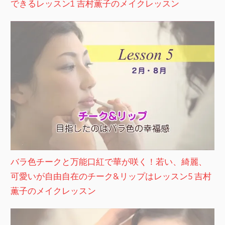
できるレッスン1 吉村薫子のメイクレッスン
バラ色チークと万能口紅で華が咲く！若い、綺麗、
可愛いが自由自在のチーク&リップはレッスン5 吉村
薫子のメイクレッスン