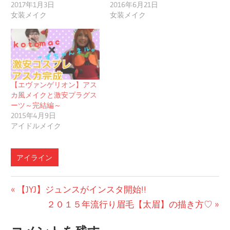
2017年1月3日
2016年6月21日
女装メイク
女装メイク
【エヴァンゲリオン】アス
カ風メイクと激安プラグス
ーツ～完結編～
2015年4月9日
アイドルメイク
アイライン
投
前
【JYJ】ジュンスがインスタ開始!!
の
次
２０１５年流行り眉毛【太眉】の描き方♡
稿
投
の