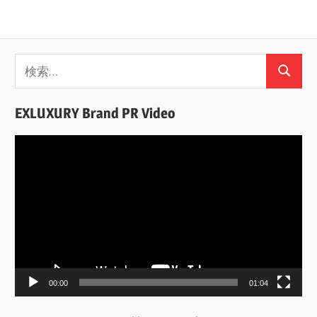
検
検
索:
索
EXLUXURY Brand PR Video
動
画
プ
レ
ー
ヤ
ー
00:00
01:04