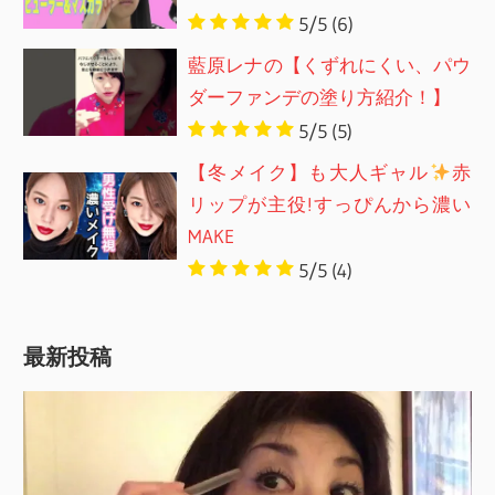
5/5
(6)
藍原レナの【くずれにくい、パウ
ダーファンデの塗り方紹介！】
5/5
(5)
【冬メイク】も大人ギャル
赤
リップが主役!すっぴんから濃い
MAKE
5/5
(4)
最新投稿