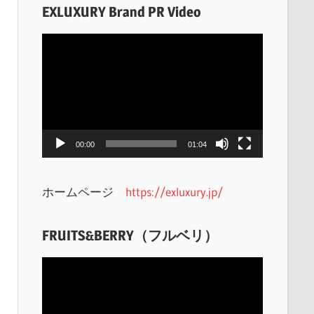
EXLUXURY Brand PR Video
動
画
プ
レ
ー
ヤ
00:00
01:04
ー
ホームページ
https://exluxury.jp/
FRUITS&BERRY（フルベリ）
動
画
プ