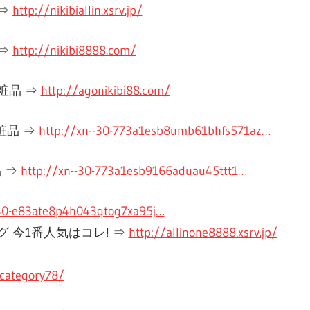
⇒
http://nikibiallin.xsrv.jp/
⇒
http://nikibi8888.com/
粧品 ⇒
http://agonikibi88.com/
粧品 ⇒
http://xn--30-773a1esb8umb61bhfs571az…
 ⇒
http://xn--30-773a1esb9166aduau45ttt1…
-40-e83ate8p4h043qtog7xa95j…
 今1番人気はコレ! ⇒
http://allinone8888.xsrv.jp/
/category78/