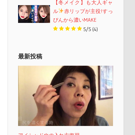
【冬メイク】も大人ギャ
ル
赤リップが主役!すっ
ぴんから濃いMAKE
5/5
(4)
最新投稿