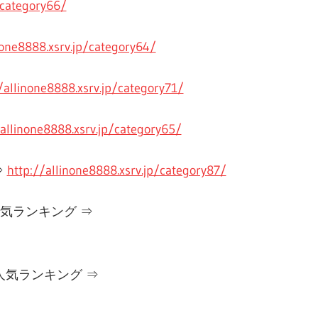
/category66/
none8888.xsrv.jp/category64/
/allinone8888.xsrv.jp/category71/
/allinone8888.xsrv.jp/category65/
⇒
http://allinone8888.xsrv.jp/category87/
気ランキング ⇒
気ランキング ⇒