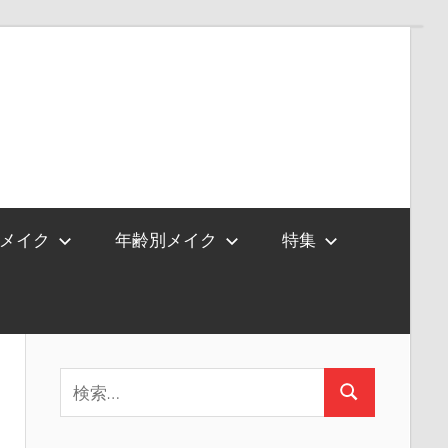
メイク
年齢別メイク
特集
検
検
索:
索