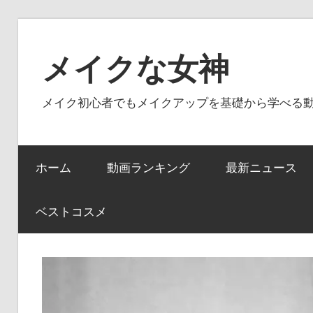
コ
ン
メイクな女神
テ
ン
メイク初心者でもメイクアップを基礎から学べる
ツ
へ
ス
ホーム
動画ランキング
最新ニュース
キ
ッ
プ
ベストコスメ