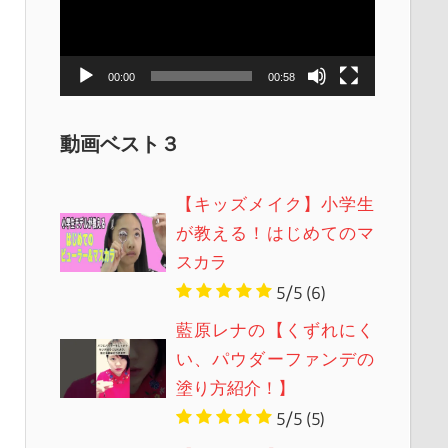
レ
ー
ヤ
00:00
00:58
ー
動画ベスト３
【キッズメイク】小学生
が教える！はじめてのマ
スカラ
5/5
(6)
藍原レナの【くずれにく
い、パウダーファンデの
塗り方紹介！】
5/5
(5)