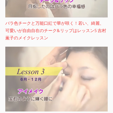
バラ色チークと万能口紅で華が咲く！若い、綺麗、
可愛いが自由自在のチーク&リップはレッスン5 吉村
薫子のメイクレッスン