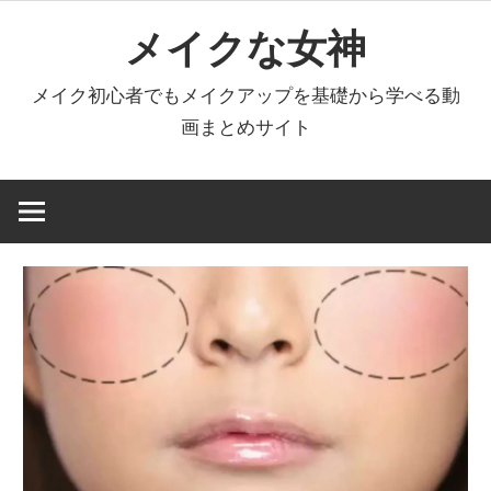
コ
メイクな女神
ン
テ
メイク初心者でもメイクアップを基礎から学べる動
ン
画まとめサイト
ツ
へ
ス
キ
ッ
プ