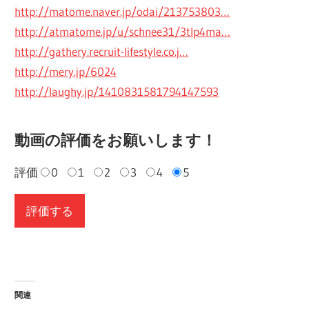
http://matome.naver.jp/odai/213753803…
http://atmatome.jp/u/schnee31/3tlp4ma…
http://gathery.recruit-lifestyle.co.j…
http://mery.jp/6024
http://laughy.jp/1410831581794147593
動画の評価をお願いします！
評価
0
1
2
3
4
5
関連