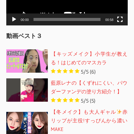
ヤ
ー
00:00
00:58
動画ベスト３
【キッズメイク】小学生が教え
る！はじめてのマスカラ
5/5
(6)
藍原レナの【くずれにくい、パウ
ダーファンデの塗り方紹介！】
5/5
(5)
【冬メイク】も大人ギャル
赤
リップが主役!すっぴんから濃い
MAKE