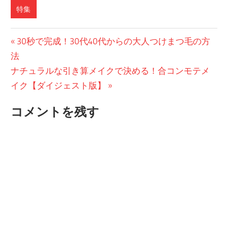
特集
投
前
30秒で完成！30代40代からの大人つけまつ毛の方
の
法
稿
次
投
ナチュラルな引き算メイクで決める！合コンモテメ
ナ
の
稿:
イク【ダイジェスト版】
ビ
投
コメントを残す
稿:
ゲ
ー
シ
ョ
ン