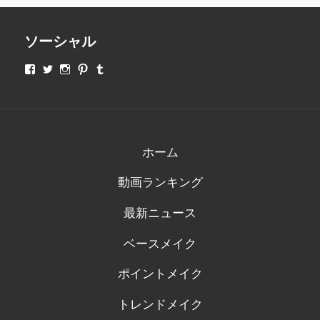
ソーシャル
makeupjapan01
makeupjapan01
makeupjapan01
makeupjapan01
makeupjapan01
さ
さ
さ
さ
さ
ん
ん
ん
ん
ん
の
の
の
の
の
プ
プ
プ
プ
プ
ロ
ロ
ロ
ロ
ロ
フ
フ
フ
フ
フ
ィ
ィ
ィ
ィ
ィ
ホーム
ー
ー
ー
ー
ー
ル
ル
ル
ル
ル
動画ランキング
を
を
を
を
を
Facebook
Twitter
Instagram
Pinterest
Tumblr
で
で
で
で
で
最新ニュース
表
表
表
表
表
示
示
示
示
示
ベースメイク
ポイントメイク
トレンドメイク