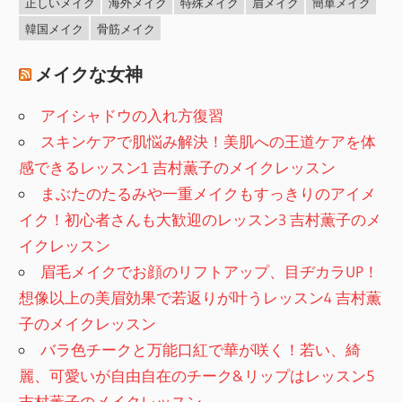
正しいメイク
海外メイク
特殊メイク
眉メイク
簡単メイク
韓国メイク
骨筋メイク
メイクな女神
アイシャドウの入れ方復習
スキンケアで肌悩み解決！美肌への王道ケアを体
感できるレッスン1 吉村薫子のメイクレッスン
まぶたのたるみや一重メイクもすっきりのアイメ
イク！初心者さんも大歓迎のレッスン3 吉村薫子のメ
イクレッスン
眉毛メイクでお顔のリフトアップ、目ヂカラUP！
想像以上の美眉効果で若返りが叶うレッスン4 吉村薫
子のメイクレッスン
バラ色チークと万能口紅で華が咲く！若い、綺
麗、可愛いが自由自在のチーク&リップはレッスン5
吉村薫子のメイクレッスン