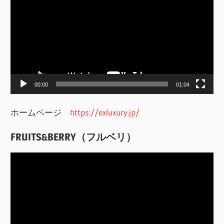
画
プ
レ
ー
ヤ
ー
00:00
01:04
ホームページ
https://exluxury.jp/
FRUITS&BERRY（フルベリ）
動
画
プ
レ
ー