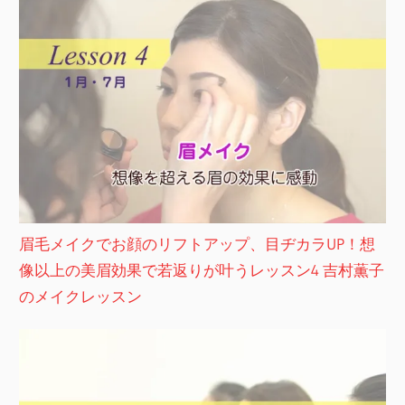
眉毛メイクでお顔のリフトアップ、目ヂカラUP！想
像以上の美眉効果で若返りが叶うレッスン4 吉村薫子
のメイクレッスン