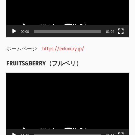
ー
ヤ
ー
00:00
01:04
ホームページ
https://exluxury.jp/
FRUITS&BERRY（フルベリ）
動
画
プ
レ
ー
ヤ
ー