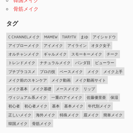
韓国メイク
骨筋メイク
タグ
C CHANNELメイク
MAMEW
TIARYTV
まゆ
アイシャドウ
アイブローメイク
アイメイク
アイライン
オタク女子
オルチャンメイク
ギャルメイク
スモーキーメイク
チーク
トレンドメイク
ナチュラルメイク
パンダ目
ビューラー
プチプラコスメ
プロの技
ベースメイク
メイク
メイク上手
メイク前のスキンケア
メイク動画
メイク動画サイト
メイク基本
メイク基礎
メースメイク
リップ
ヴィジュアル系メイク
一重のアイメイク
佐藤優里亜
保湿
初心者
初心者メイク
基本
基本メイク
年代別メイク
正しいメイク
海外メイク
特殊メイク
眉メイク
簡単メイク
韓国メイク
骨筋メイク