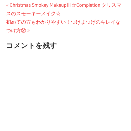
投
前
Christmas Smokey MakeupⅢ☆Completion クリスマ
の
スのスモーキーメイク☆
稿
次
投
初めての方もわかりやすい！つけまつげのキレイな
ナ
の
稿:
つけ方②
ビ
投
コメントを残す
稿:
ゲ
ー
シ
ョ
ン