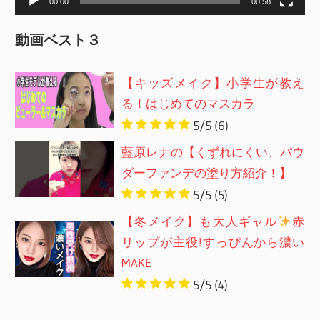
00:00
00:58
動画ベスト３
【キッズメイク】小学生が教え
る！はじめてのマスカラ
5/5
(6)
藍原レナの【くずれにくい、パウ
ダーファンデの塗り方紹介！】
5/5
(5)
【冬メイク】も大人ギャル
赤
リップが主役!すっぴんから濃い
MAKE
5/5
(4)