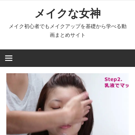
コ
メイクな女神
ン
テ
メイク初心者でもメイクアップを基礎から学べる動
ン
画まとめサイト
ツ
へ
ス
キ
ッ
プ