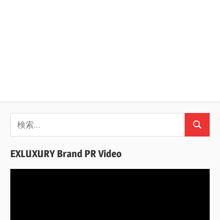
検
検
索:
索
EXLUXURY Brand PR Video
動
画
プ
レ