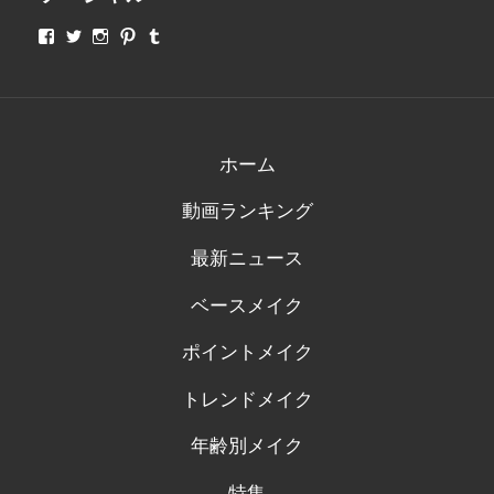
makeupjapan01
makeupjapan01
makeupjapan01
makeupjapan01
makeupjapan01
さ
さ
さ
さ
さ
ん
ん
ん
ん
ん
の
の
の
の
の
プ
プ
プ
プ
プ
ロ
ロ
ロ
ロ
ロ
フ
フ
フ
フ
フ
ィ
ィ
ィ
ィ
ィ
ホーム
ー
ー
ー
ー
ー
ル
ル
ル
ル
ル
動画ランキング
を
を
を
を
を
Facebook
Twitter
Instagram
Pinterest
Tumblr
で
で
で
で
で
最新ニュース
表
表
表
表
表
示
示
示
示
示
ベースメイク
ポイントメイク
トレンドメイク
年齢別メイク
特集