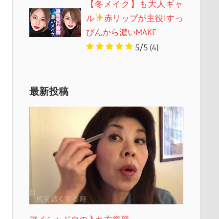
【冬メイク】も大人ギャ
ル
赤リップが主役!すっ
ぴんから濃いMAKE
5/5
(4)
最新投稿