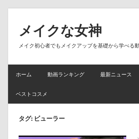
コ
ン
メイクな女神
テ
ン
メイク初心者でもメイクアップを基礎から学べる
ツ
へ
ス
ホーム
動画ランキング
最新ニュース
キ
ッ
プ
ベストコスメ
タグ:
ビューラー