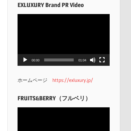
EXLUXURY Brand PR Video
動
画
プ
レ
ー
ヤ
00:00
01:04
ー
ホームページ
https://exluxury.jp/
FRUITS&BERRY（フルベリ）
動
画
プ