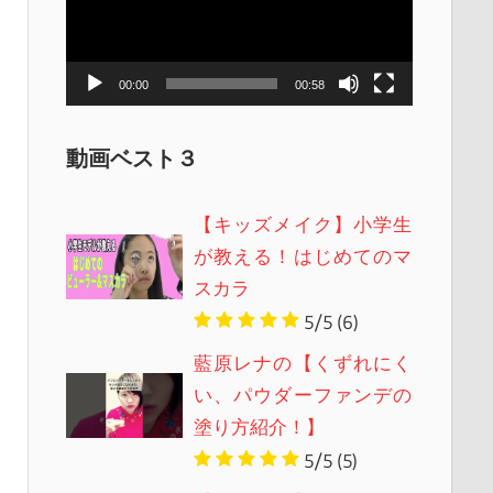
レ
ー
ヤ
00:00
00:58
ー
動画ベスト３
【キッズメイク】小学生
が教える！はじめてのマ
スカラ
5/5
(6)
藍原レナの【くずれにく
い、パウダーファンデの
塗り方紹介！】
5/5
(5)