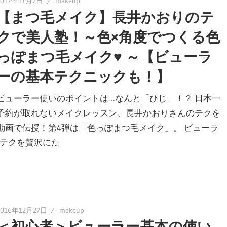
2017年11月2日
makeup
【まつ毛メイク】長井かおりのテ
クで美人塾！～色×角度でつくる色
っぽまつ毛メイク♥ ～【ビューラ
ーの基本テクニックも！】
ビューラー使いのポイントは…なんと「ひじ」！？ 日本一
予約が取れないメイクレッスン、長井かおりさんのテクを
動画で伝授！第4弾は「色っぽまつ毛メイク」。 ビューラ
テクを贅沢にた
2016年12月27日
makeup
＜初心者＞ビューラー基本の使い