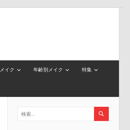
メイク
年齢別メイク
特集
検
検
索:
索