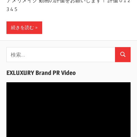
アメリメイク 動画の評価をお願いします！ 評価 0 1 2
3 4 5
続きを読む
検
検
索:
索
EXLUXURY Brand PR Video
動
画
プ
レ
ー
ヤ