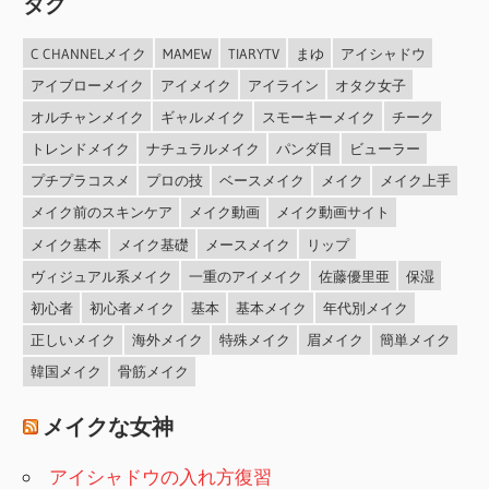
タグ
C CHANNELメイク
MAMEW
TIARYTV
まゆ
アイシャドウ
アイブローメイク
アイメイク
アイライン
オタク女子
オルチャンメイク
ギャルメイク
スモーキーメイク
チーク
トレンドメイク
ナチュラルメイク
パンダ目
ビューラー
プチプラコスメ
プロの技
ベースメイク
メイク
メイク上手
メイク前のスキンケア
メイク動画
メイク動画サイト
メイク基本
メイク基礎
メースメイク
リップ
ヴィジュアル系メイク
一重のアイメイク
佐藤優里亜
保湿
初心者
初心者メイク
基本
基本メイク
年代別メイク
正しいメイク
海外メイク
特殊メイク
眉メイク
簡単メイク
韓国メイク
骨筋メイク
メイクな女神
アイシャドウの入れ方復習