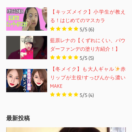
【キッズメイク】小学生が教え
る！はじめてのマスカラ
5/5
(6)
藍原レナの【くずれにくい、パウ
ダーファンデの塗り方紹介！】
5/5
(5)
【冬メイク】も大人ギャル
赤
リップが主役!すっぴんから濃い
MAKE
5/5
(4)
最新投稿