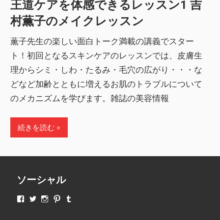
王道ケアを体感できるレッスン1 吉
村薫子のメイクレッスン
薫子先生の楽しい面白トーク満載の講義でスター
ト！初回となるスキンケアのレッスンでは、皮膚生
理からシミ・しわ・たるみ・毛穴の広がり・・・な
どなど加齢とともに増えるお肌のトラブルについて
のメカニズムを学びます。雑誌の美容情報
続きを読む
ソーシャル
makeupjapan01
makeupjapan01
makeupjapan01
makeupjapan01
makeupjapan01
さ
さ
さ
さ
さ
ん
ん
ん
ん
ん