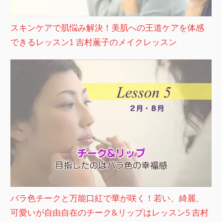
スキンケアで肌悩み解決！美肌への王道ケアを体感
できるレッスン1 吉村薫子のメイクレッスン
バラ色チークと万能口紅で華が咲く！若い、綺麗、
可愛いが自由自在のチーク&リップはレッスン5 吉村