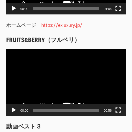
ー
00:00
01:04
ホームページ
https://exluxury.jp/
FRUITS&BERRY（フルベリ）
動
画
プ
レ
ー
ヤ
ー
00:00
00:58
動画ベスト３