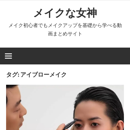
コ
メイクな女神
ン
テ
メイク初心者でもメイクアップを基礎から学べる動
ン
画まとめサイト
ツ
へ
ス
キ
ッ
タグ:
アイブローメイク
プ