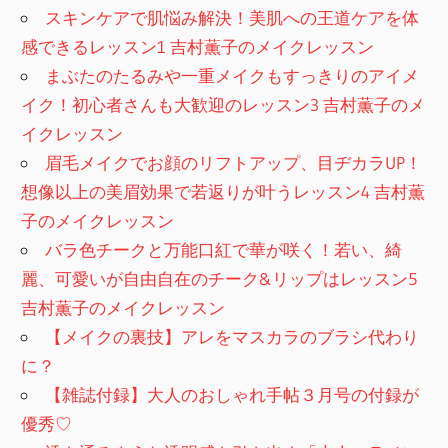
スキンケアで肌悩み解決！美肌への王道ケアを体
感できるレッスン1 吉村薫子のメイクレッスン
まぶたのたるみや一重メイクもすっきりのアイメ
イク！初心者さんも大歓迎のレッスン3 吉村薫子のメ
イクレッスン
眉毛メイクでお顔のリフトアップ、目ヂカラUP！
想像以上の美眉効果で若返りが叶うレッスン4 吉村薫
子のメイクレッスン
バラ色チークと万能口紅で華が咲く！若い、綺
麗、可愛いが自由自在のチーク&リップはレッスン5
吉村薫子のメイクレッスン
【メイクの裏技】アレをマスカラのブラシ代わり
に？
【雑誌付録】大人のおしゃれ手帖３月号の付録が
優秀♡