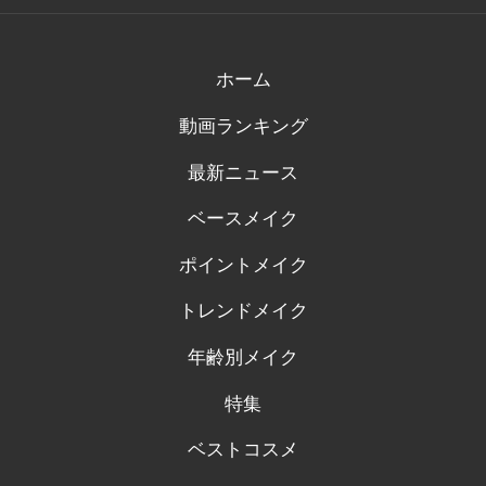
の
の
の
の
の
プ
プ
プ
プ
プ
ロ
ロ
ロ
ロ
ロ
フ
フ
フ
フ
フ
ィ
ィ
ィ
ィ
ィ
ホーム
ー
ー
ー
ー
ー
ル
ル
ル
ル
ル
動画ランキング
を
を
を
を
を
Facebook
Twitter
Instagram
Pinterest
Tumblr
で
で
で
で
で
最新ニュース
表
表
表
表
表
示
示
示
示
示
ベースメイク
ポイントメイク
トレンドメイク
年齢別メイク
特集
ベストコスメ